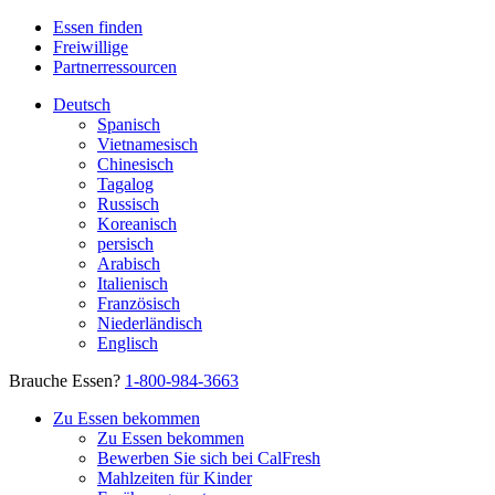
Essen finden
Freiwillige
Partnerressourcen
Deutsch
Spanisch
Vietnamesisch
Chinesisch
Tagalog
Russisch
Koreanisch
persisch
Arabisch
Italienisch
Französisch
Niederländisch
Englisch
Brauche Essen?
1-800-984-3663
Zu Essen bekommen
Zu Essen bekommen
Bewerben Sie sich bei CalFresh
Mahlzeiten für Kinder