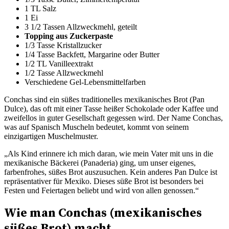
1 TL Salz
1 Ei
3 1/2 Tassen Allzweckmehl, geteilt
Topping aus Zuckerpaste
1/3 Tasse Kristallzucker
1/4 Tasse Backfett, Margarine oder Butter
1/2 TL Vanilleextrakt
1/2 Tasse Allzweckmehl
Verschiedene Gel-Lebensmittelfarben
Conchas sind ein süßes traditionelles mexikanisches Brot (Pan
Dulce), das oft mit einer Tasse heißer Schokolade oder Kaffee und
zweifellos in guter Gesellschaft gegessen wird. Der Name Conchas,
was auf Spanisch Muscheln bedeutet, kommt von seinem
einzigartigen Muschelmuster.
„Als Kind erinnere ich mich daran, wie mein Vater mit uns in die
mexikanische Bäckerei (Panaderia) ging, um unser eigenes,
farbenfrohes, süßes Brot auszusuchen. Kein anderes Pan Dulce ist
repräsentativer für Mexiko. Dieses süße Brot ist besonders bei
Festen und Feiertagen beliebt und wird von allen genossen.“
Wie man Conchas (mexikanisches
süßes Brot) macht