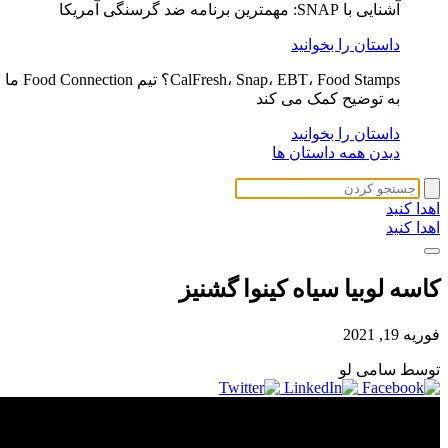
آشنایی با SNAP: مهمترین برنامه ضد گرسنگی آمریکا
داستان را بخوانید
CalFresh، Snap، EBT، Food Stamps؟ تیم Food Connection ما
به توضیح کمک می کند
داستان را بخوانید
دیدن همه داستان ها
اهدا کنید
اهدا کنید
کاسه لوبیا سیاه کینوا گشنیز
فوریه 19, 2021
توسط سامی لو