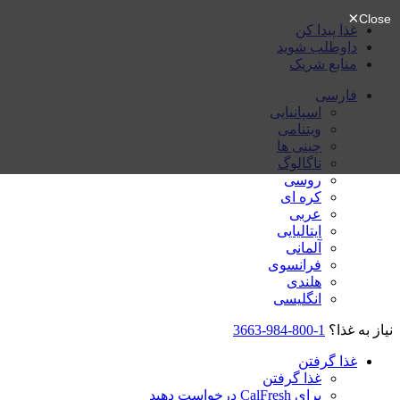
غذا پیدا کن
داوطلب شوید
منابع شریک
فارسی
اسپانیایی
ویتنامی
چینی ها
تاگالوگ
روسی
کره ای
عربی
ایتالیایی
آلمانی
فرانسوی
هلندی
انگلیسی
نیاز به غذا؟
1-800-984-3663
غذا گرفتن
غذا گرفتن
برای CalFresh درخواست دهید