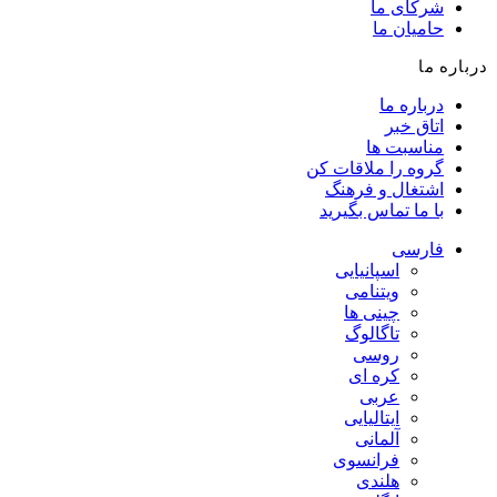
شرکای ما
حامیان ما
درباره ما
درباره ما
اتاق خبر
مناسبت ها
گروه را ملاقات کن
اشتغال و فرهنگ
با ما تماس بگیرید
فارسی
اسپانیایی
ویتنامی
چینی ها
تاگالوگ
روسی
کره ای
عربی
ایتالیایی
آلمانی
فرانسوی
هلندی