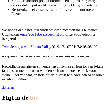
Strooi er knoflookpoeder doorheen en blijf roeren; zorg
ervoor dat de paksoi bladeren er nog helder groen uitzien.
Besprenkel met de sojasaus, blijf nog een minuut roeren.
Dienen!
We hopen dat je het leuk vindt om deze recepten thuis te maken.
Uitchecken
onze YouTube-afspeellijst
om onze kookvideo's te
bekijken!
Tweede oogst van Silicon Valley
2019-12-10T21: 34: 08-08: 00
We spelen allemaal een cruciale rol bij het beëindigen van honger
Recordhoge inflatie en stijgende gasprijzen eisen hun tol van lokale
families en meer mensen wenden zich tot de voedselbank voor
steun. Geef vandaag en help cruciale steun te bieden aan onze buren
in Silicon Valley.
doneren
Blijf in de
lus