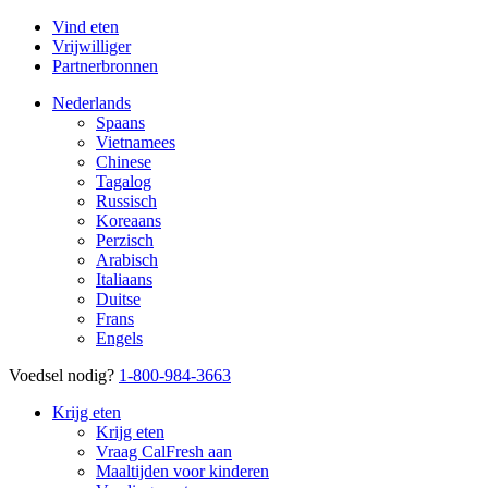
Vind eten
Vrijwilliger
Partnerbronnen
Nederlands
Spaans
Vietnamees
Chinese
Tagalog
Russisch
Koreaans
Perzisch
Arabisch
Italiaans
Duitse
Frans
Engels
Voedsel nodig?
1-800-984-3663
Krijg eten
Krijg eten
Vraag CalFresh aan
Maaltijden voor kinderen