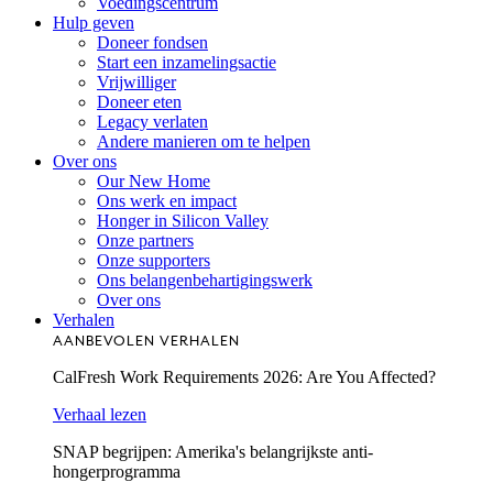
Voedingscentrum
Hulp geven
Doneer fondsen
Start een inzamelingsactie
Vrijwilliger
Doneer eten
Legacy verlaten
Andere manieren om te helpen
Over ons
Our New Home
Ons werk en impact
Honger in Silicon Valley
Onze partners
Onze supporters
Ons belangenbehartigingswerk
Over ons
Verhalen
AANBEVOLEN VERHALEN
CalFresh Work Requirements 2026: Are You Affected?
Verhaal lezen
SNAP begrijpen: Amerika's belangrijkste anti-
hongerprogramma