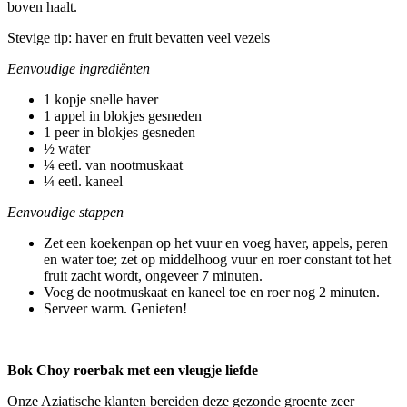
boven haalt.
Stevige tip: haver en fruit bevatten veel vezels
Eenvoudige ingrediënten
1 kopje snelle haver
1 appel in blokjes gesneden
1 peer in blokjes gesneden
½ water
¼ eetl. van nootmuskaat
¼ eetl. kaneel
Eenvoudige stappen
Zet een koekenpan op het vuur en voeg haver, appels, peren
en water toe; zet op middelhoog vuur en roer constant tot het
fruit zacht wordt, ongeveer 7 minuten.
Voeg de nootmuskaat en kaneel toe en roer nog 2 minuten.
Serveer warm. Genieten!
Bok Choy roerbak met een vleugje liefde
Onze Aziatische klanten bereiden deze gezonde groente zeer