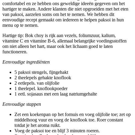
comfortabel en ze hebben ons geweldige ideeën gegeven om het
hartiger te maken. Andere klanten die niet opgroeiden met het eten
van paksoi, aarzelen soms om het te nemen. We hebben dit
eenvoudige recept gemaakt om iedereen te helpen paksoi in hun
menu op te nemen.
Hartige tip: Bok choy is rijk aan vezels, foliumzuur, kalium,
vitamine C en vitamine B-6, allemaal belangrijke voedingsstoffen
om niet alleen het hart, maar ook het lichaam goed te laten
functioneren.
Eenvoudige ingrediënten
5 paksoi stengels, fijngehakt
2 theelepels gehakte knoflook
2 eetlepels. van olijfolie
1 theelepel. knoflookpoeder
1 eetl. sojasaus met een laag natriumgehalte
Eenvoudige stappen
Zet een koekenpan op het fornuis en voeg olijfolie toe; zet op
middelhoog vuur en voeg de knoflook toe. Roer constant
totdat je het aroma ruikt.
Voeg de paksoi toe en blijf 3 minuten roeren.