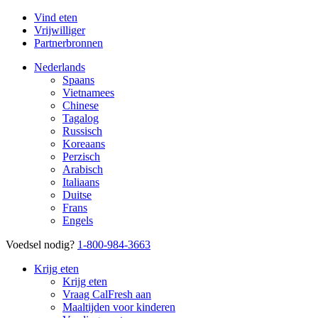
Vind eten
Vrijwilliger
Partnerbronnen
Nederlands
Spaans
Vietnamees
Chinese
Tagalog
Russisch
Koreaans
Perzisch
Arabisch
Italiaans
Duitse
Frans
Engels
Voedsel nodig?
1-800-984-3663
Krijg eten
Krijg eten
Vraag CalFresh aan
Maaltijden voor kinderen