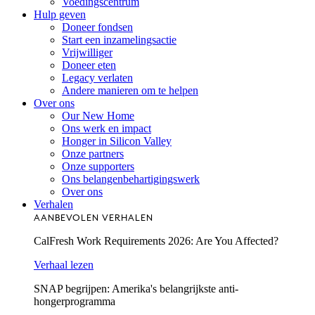
Voedingscentrum
Hulp geven
Doneer fondsen
Start een inzamelingsactie
Vrijwilliger
Doneer eten
Legacy verlaten
Andere manieren om te helpen
Over ons
Our New Home
Ons werk en impact
Honger in Silicon Valley
Onze partners
Onze supporters
Ons belangenbehartigingswerk
Over ons
Verhalen
AANBEVOLEN VERHALEN
CalFresh Work Requirements 2026: Are You Affected?
Verhaal lezen
SNAP begrijpen: Amerika's belangrijkste anti-
hongerprogramma