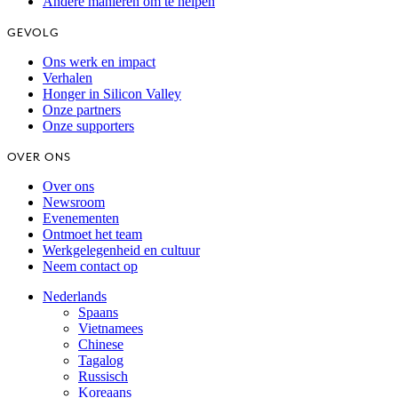
Andere manieren om te helpen
GEVOLG
Ons werk en impact
Verhalen
Honger in Silicon Valley
Onze partners
Onze supporters
OVER ONS
Over ons
Newsroom
Evenementen
Ontmoet het team
Werkgelegenheid en cultuur
Neem contact op
Nederlands
Spaans
Vietnamees
Chinese
Tagalog
Russisch
Koreaans