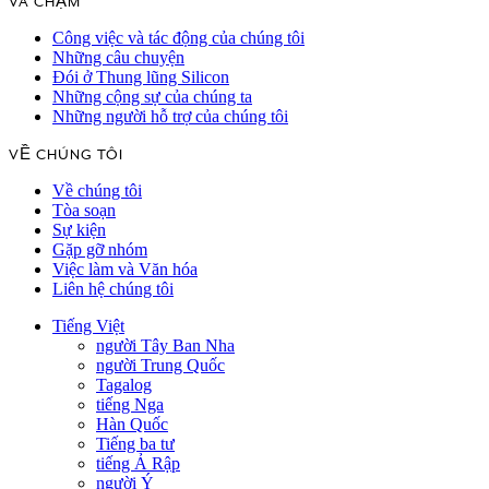
VA CHẠM
Công việc và tác động của chúng tôi
Những câu chuyện
Đói ở Thung lũng Silicon
Những cộng sự của chúng ta
Những người hỗ trợ của chúng tôi
VỀ CHÚNG TÔI
Về chúng tôi
Tòa soạn
Sự kiện
Gặp gỡ nhóm
Việc làm và Văn hóa
Liên hệ chúng tôi
Tiếng Việt
người Tây Ban Nha
người Trung Quốc
Tagalog
tiếng Nga
Hàn Quốc
Tiếng ba tư
tiếng Ả Rập
người Ý