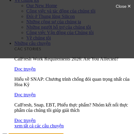
Về chúng tôi
Our New Home
Công việc và tác động của chúng tôi
Đói ở Thung lũng Silicon
Những cộng sự của chúng ta
Những người hỗ trợ của chúng tôi
Công việc Vận động của Chúng tôi
Về chúng tôi
Những câu chuyện
CÁC STORIES
CalFresh Work Requirements 2026: Are You Affected?
Đọc truyện
Hiểu về SNAP: Chương trình chống đói quan trọng nhất của
Hoa Kỳ
Đọc truyện
CalFresh, Snap, EBT, Phiếu thực phẩm? Nhóm kết nối thực
phẩm của chúng tôi giúp giải thích
Đọc truyện
xem tất cả các câu chuyện