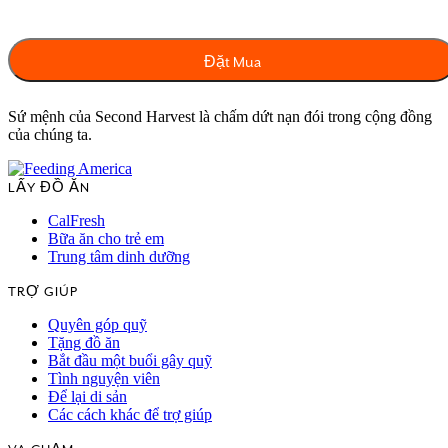
Sứ mệnh của Second Harvest là chấm dứt nạn đói trong cộng đồng
của chúng ta.
LẤY ĐỒ ĂN
CalFresh
Bữa ăn cho trẻ em
Trung tâm dinh dưỡng
TRỢ GIÚP
Quyên góp quỹ
Tặng đồ ăn
Bắt đầu một buổi gây quỹ
Tình nguyện viên
Để lại di sản
Các cách khác để trợ giúp