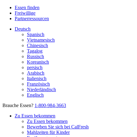
Essen finden
Freiwillige
Partnerressourcen
Deutsch
Spanisch
Vietnamesisch
Chinesisch
Tagalog
Russisch
Koreanisch
persisch
Arabisch
Italienisch
Französisch
Niederländisch
Englisch
Brauche Essen?
1-800-984-3663
Zu Essen bekommen
Zu Essen bekommen
Bewerben Sie sich bei CalFresh
Mahlzeiten für Kinder