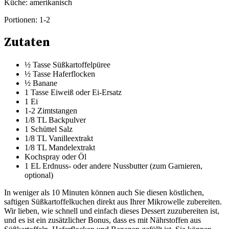
Küche:
amerikanisch
Portionen:
1-2
Zutaten
½ Tasse Süßkartoffelpüree
½ Tasse Haferflocken
½ Banane
1 Tasse Eiweiß oder Ei-Ersatz
1 Ei
1-2 Zimtstangen
1/8 TL Backpulver
1 Schüttel Salz
1/8 TL Vanilleextrakt
1/8 TL Mandelextrakt
Kochspray oder Öl
1 EL Erdnuss- oder andere Nussbutter (zum Garnieren,
optional)
In weniger als 10 Minuten können auch Sie diesen köstlichen,
saftigen Süßkartoffelkuchen direkt aus Ihrer Mikrowelle zubereiten.
Wir lieben, wie schnell und einfach dieses Dessert zuzubereiten ist,
und es ist ein zusätzlicher Bonus, dass es mit Nährstoffen aus