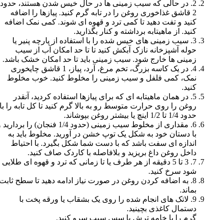
2. در حالی که سیب زمینی ها در حال خیس شدن هستند، حدود
2 قاشق غذاخوری روغن را در تابه گرم کنید. پیازها را اضافه
کنید و تفت دهید تا کمی ترد و قهوه ای شوند. کمی نمک اضافه
کنید. از ماهیتابه برداشته و کنار بگذارید.
3. سیب زمینی های خیس شده را با استفاده از پارچه پنیر یا
حوله آشپزخانه نازک آبکش کنید تا تا حد امکان آب از سیب
زمینی ها خارج شود. سیب زمینی باید تا حد امکان خشک باشد.
4. در یک کاسه بزرگ، تخم مرغ، آرد، پیاز، 1 قاشق چایخوری
نمک، کمی فلفل و سیب زمینی را مخلوط کنید. خوب مخلوط
کنید.
5. در همان ماهیتابه ای که برای پیازها استفاده کردید، آنقدر
روغن را روی حرارت متوسط رو به بالا گرم کنید تا کل تابه را با
حدود 1/4 تا 1/2 اینچ یا بیشتر روغن بپوشاند.
6. مقداری از مخلوط سیب زمینی (حدود 1/4 فنجان) را بردارید
با دستان خود به شکل یک توپ خشن در آورید. مخلوط باید به
اندازه ای سفت باشد که با دست شما شکل بگیرد. با احتیاط
داخل روغن داغ بریزید و بلافاصله با کاردک صاف کنید.
7. 3 تا 5 دقیقه از هر طرف یا تا زمانی که ترد و قهوه ای طلایی
شود سرخ کنید.
8. به اضافه کردن روغن در صورت نیاز ادامه دهید تا سطح ثابت
بماند.
9. لاتک های انجام شده را روی یک بشقاب یا ورقه پخت با
دستمال کاغذی بچینید.
گرم را با خامه ترش یا سس سیب سرو کنید.