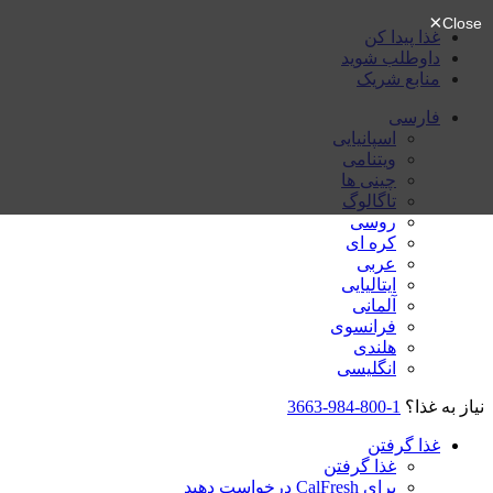
غذا پیدا کن
داوطلب شوید
منابع شریک
فارسی
اسپانیایی
ویتنامی
چینی ها
تاگالوگ
روسی
کره ای
عربی
ایتالیایی
آلمانی
فرانسوی
هلندی
انگلیسی
نیاز به غذا؟
1-800-984-3663
غذا گرفتن
غذا گرفتن
برای CalFresh درخواست دهید