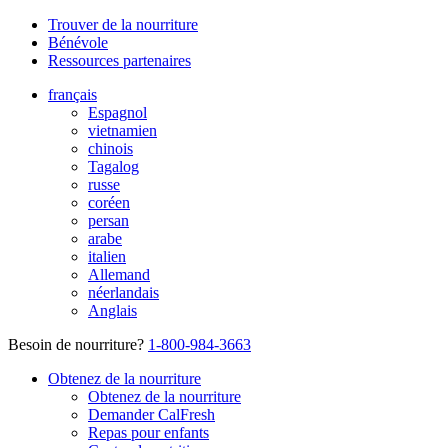
Trouver de la nourriture
Bénévole
Ressources partenaires
français
Espagnol
vietnamien
chinois
Tagalog
russe
coréen
persan
arabe
italien
Allemand
néerlandais
Anglais
Besoin de nourriture?
1-800-984-3663
Obtenez de la nourriture
Obtenez de la nourriture
Demander CalFresh
Repas pour enfants