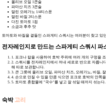
올리브 오일 1큰술
파마산 치즈 3큰술
말린 오레가노 1/4티스푼
말린 바질 2티스푼
다진 토마토 1컵
소금과 후추 맛
토마토와 바질을 곁들인 스파게티 스쿼시는 여러분이 찾고 있던
전자레인지로 만드는 스파게티 스쿼시 파
1. 포크나 칼을 사용하여 호박 주위에 여러 개의 구멍을 
2. 스쿼시를 전자레인지에서 꺼내 세로로 반으로 자릅니다
해 따로 보관합니다.
3. 큰 그릇에 올리브 오일, 파마산 치즈, 오레가노, 바질,
4. 손으로 만질 수 있을 만큼 식으면 포크로 호박의 안쪽을
5. 토마토 혼합물에 "국수"를 넣고 잘 섞일 때까지 섞는다.
숙박
고리