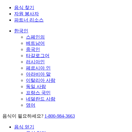
음식 찾기
자원 봉사자
파트너 리소스
한국인
스페인의
베트남어
중국인
타갈로그어
러시아인
페르시아 인
아라비아 말
이탈리아 사람
독일 사람
프랑스 국민
네덜란드 사람
영어
음식이 필요하세요?
1-800-984-3663
음식 얻기