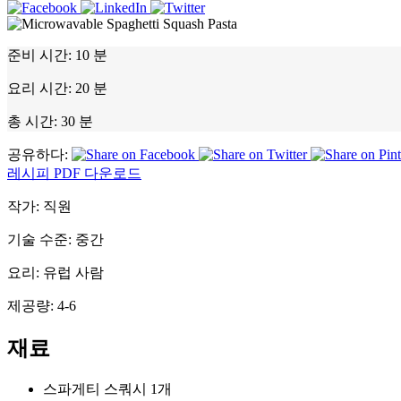
준비 시간:
10 분
요리 시간:
20 분
총 시간:
30 분
공유하다:
레시피 PDF 다운로드
작가:
직원
기술 수준:
중간
요리:
유럽 사람
제공량:
4-6
재료
스파게티 스쿼시 1개