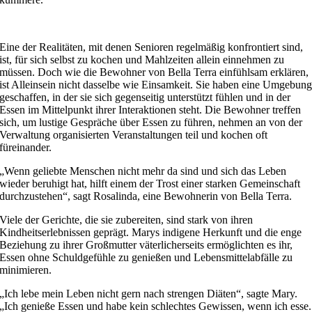
Eine der Realitäten, mit denen Senioren regelmäßig konfrontiert sind,
ist, für sich selbst zu kochen und Mahlzeiten allein einnehmen zu
müssen. Doch wie die Bewohner von Bella Terra einfühlsam erklären,
ist Alleinsein nicht dasselbe wie Einsamkeit. Sie haben eine Umgebun
geschaffen, in der sie sich gegenseitig unterstützt fühlen und in der
Essen im Mittelpunkt ihrer Interaktionen steht. Die Bewohner treffen
sich, um lustige Gespräche über Essen zu führen, nehmen an von der
Verwaltung organisierten Veranstaltungen teil und kochen oft
füreinander.
„Wenn geliebte Menschen nicht mehr da sind und sich das Leben
wieder beruhigt hat, hilft einem der Trost einer starken Gemeinschaft
durchzustehen“, sagt Rosalinda, eine Bewohnerin von Bella Terra.
Viele der Gerichte, die sie zubereiten, sind stark von ihren
Kindheitserlebnissen geprägt. Marys indigene Herkunft und die enge
Beziehung zu ihrer Großmutter väterlicherseits ermöglichten es ihr,
Essen ohne Schuldgefühle zu genießen und Lebensmittelabfälle zu
minimieren.
„Ich lebe mein Leben nicht gern nach strengen Diäten“, sagte Mary.
„Ich genieße Essen und habe kein schlechtes Gewissen, wenn ich esse.