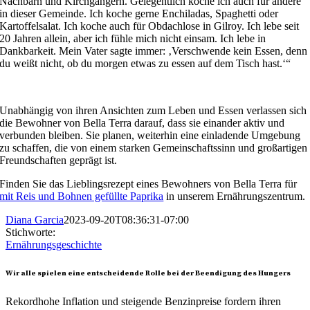
Nachbarn und Kirchgängern. Gelegentlich koche ich auch für andere
in dieser Gemeinde. Ich koche gerne Enchiladas, Spaghetti oder
Kartoffelsalat. Ich koche auch für Obdachlose in Gilroy. Ich lebe seit
20 Jahren allein, aber ich fühle mich nicht einsam. Ich lebe in
Dankbarkeit. Mein Vater sagte immer: ‚Verschwende kein Essen, denn
du weißt nicht, ob du morgen etwas zu essen auf dem Tisch hast.‘“
Unabhängig von ihren Ansichten zum Leben und Essen verlassen sich
die Bewohner von Bella Terra darauf, dass sie einander aktiv und
verbunden bleiben. Sie planen, weiterhin eine einladende Umgebung
zu schaffen, die von einem starken Gemeinschaftssinn und großartigen
Freundschaften geprägt ist.
Finden Sie das Lieblingsrezept eines Bewohners von Bella Terra für
mit Reis und Bohnen gefüllte Paprika
in unserem Ernährungszentrum.
Diana Garcia
2023-09-20T08:36:31-07:00
Stichworte:
Ernährungsgeschichte
Wir alle spielen eine entscheidende Rolle bei der Beendigung des Hungers
Rekordhohe Inflation und steigende Benzinpreise fordern ihren