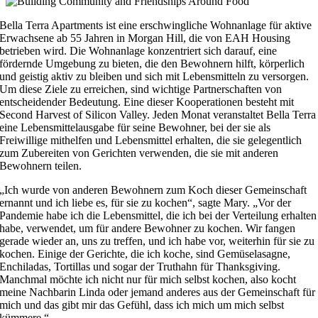
Bella Terra Apartments ist eine erschwingliche Wohnanlage für aktive
Erwachsene ab 55 Jahren in Morgan Hill, die von EAH Housing
betrieben wird. Die Wohnanlage konzentriert sich darauf, eine
fördernde Umgebung zu bieten, die den Bewohnern hilft, körperlich
und geistig aktiv zu bleiben und sich mit Lebensmitteln zu versorgen.
Um diese Ziele zu erreichen, sind wichtige Partnerschaften von
entscheidender Bedeutung. Eine dieser Kooperationen besteht mit
Second Harvest of Silicon Valley. Jeden Monat veranstaltet Bella Terra
eine Lebensmittelausgabe für seine Bewohner, bei der sie als
Freiwillige mithelfen und Lebensmittel erhalten, die sie gelegentlich
zum Zubereiten von Gerichten verwenden, die sie mit anderen
Bewohnern teilen.
„Ich wurde von anderen Bewohnern zum Koch dieser Gemeinschaft
ernannt und ich liebe es, für sie zu kochen“, sagte Mary. „Vor der
Pandemie habe ich die Lebensmittel, die ich bei der Verteilung erhalten
habe, verwendet, um für andere Bewohner zu kochen. Wir fangen
gerade wieder an, uns zu treffen, und ich habe vor, weiterhin für sie zu
kochen. Einige der Gerichte, die ich koche, sind Gemüselasagne,
Enchiladas, Tortillas und sogar der Truthahn für Thanksgiving.
Manchmal möchte ich nicht nur für mich selbst kochen, also kocht
meine Nachbarin Linda oder jemand anderes aus der Gemeinschaft für
mich und das gibt mir das Gefühl, dass ich mich um mich selbst
kümmere.“