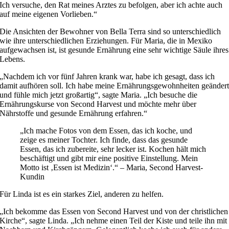
Ich versuche, den Rat meines Arztes zu befolgen, aber ich achte auch
auf meine eigenen Vorlieben.“
Die Ansichten der Bewohner von Bella Terra sind so unterschiedlich
wie ihre unterschiedlichen Erziehungen. Für Maria, die in Mexiko
aufgewachsen ist, ist gesunde Ernährung eine sehr wichtige Säule ihres
Lebens.
„Nachdem ich vor fünf Jahren krank war, habe ich gesagt, dass ich
damit aufhören soll. Ich habe meine Ernährungsgewohnheiten geänder
und fühle mich jetzt großartig“, sagte Maria. „Ich besuche die
Ernährungskurse von Second Harvest und möchte mehr über
Nährstoffe und gesunde Ernährung erfahren.“
„Ich mache Fotos von dem Essen, das ich koche, und
zeige es meiner Tochter. Ich finde, dass das gesunde
Essen, das ich zubereite, sehr lecker ist. Kochen hält mich
beschäftigt und gibt mir eine positive Einstellung. Mein
Motto ist ‚Essen ist Medizin‘.“ – Maria, Second Harvest-
Kundin
Für Linda ist es ein starkes Ziel, anderen zu helfen.
„Ich bekomme das Essen von Second Harvest und von der christlichen
Kirche“, sagte Linda. „Ich nehme einen Teil der Kiste und teile ihn mit