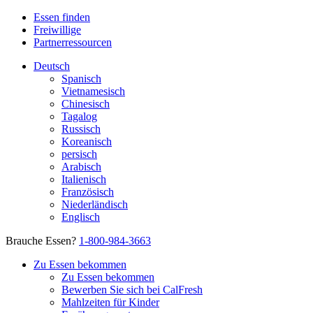
Essen finden
Freiwillige
Partnerressourcen
Deutsch
Spanisch
Vietnamesisch
Chinesisch
Tagalog
Russisch
Koreanisch
persisch
Arabisch
Italienisch
Französisch
Niederländisch
Englisch
Brauche Essen?
1-800-984-3663
Zu Essen bekommen
Zu Essen bekommen
Bewerben Sie sich bei CalFresh
Mahlzeiten für Kinder