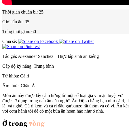
Thời gian chuẩn bị:
25
Giờ nấu ăn:
35
Tổng thời gian:
60
Chia sẻ:
Tác giả:
Alexander Sanchez - Thực tập sinh ăn kiêng
Cấp độ kỹ năng:
Trung bình
Từ khóa:
Cà ri
Ẩm thực:
Châu Á
Món ăn này được lấy cảm hứng từ một số loại gia vị mặn tuyệt vời
được sử dụng trong nấu ăn của người Ấn Độ - chẳng hạn như cà ri, t
là, và nghệ. Cà ri kem và cà ri đậu garbanzo rất thơm và có vị. Ăn k
với cơm hành tỏi để có một bữa ăn hoàn hảo như ở nhà.
Ở trong
vòng