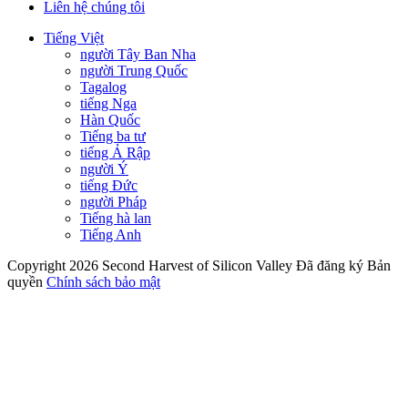
Liên hệ chúng tôi
Tiếng Việt
người Tây Ban Nha
người Trung Quốc
Tagalog
tiếng Nga
Hàn Quốc
Tiếng ba tư
tiếng Ả Rập
người Ý
tiếng Đức
người Pháp
Tiếng hà lan
Tiếng Anh
Copyright 2026 Second Harvest of Silicon Valley
Đã đăng ký Bản
quyền
Chính sách bảo mật