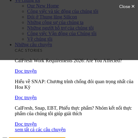
Về chúng tôi
Our New Home
Công việc và tác động của chúng tôi
Đói ở Thung lũng Silicon
Những cộng sự của chúng ta
Những người hỗ trợ của chúng tôi
Công việc Vận động của Chúng tôi
Về chúng tôi
Những câu chuyện
CÁC STORIES
CalFresh Work Requirements 2026: Are You Affected?
Đọc truyện
Hiểu về SNAP: Chương trình chống đói quan trọng nhất của
Hoa Kỳ
Đọc truyện
CalFresh, Snap, EBT, Phiếu thực phẩm? Nhóm kết nối thực
phẩm của chúng tôi giúp giải thích
Đọc truyện
xem tất cả các câu chuyện