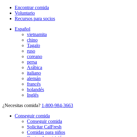
Encontrar comida
Voluntario
Recursos para socios
Español
vietnamita
chino
Tagalo
ruso
coreano
persa
Arábica
italiano
alemán
francés
holandés
Inglés
¿Necesitas comida?
1-800-984-3663
Conseguir comida
Conseguir comida
Solicitar CalFresh
Comidas para niños