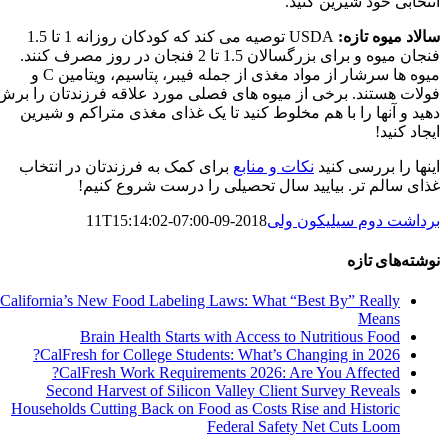
انتخابی خود شیرین کنید.
سالاد میوه تازه:
USDA توصیه می کند که کودکان روزانه 1 تا 1.5
فنجان میوه و برای بزرگسالان 1.5 تا 2 فنجان در روز مصرف کنند.
میوه ها سرشار از مواد مغذی از جمله فیبر، پتاسیم، ویتامین C و
فولات هستند. برخی از میوه های فصلی مورد علاقه فرزندتان را برش
دهید و آنها را با هم مخلوط کنید تا یک غذای مغذی متراکم و شیرین
ایجاد کنید!
اینها را بررسی کنید
نکات و منابع
برای کمک به فرزندتان در انتخاب
غذای سالم تر. بیایید سال تحصیلی را درست شروع کنیم!
برداشت دوم سیلیکون ولی
2018-09-11T15:14:02-07:00
نوشته‌های تازه
California’s New Food Labeling Laws: What “Best By” Really
Means
Brain Health Starts with Access to Nutritious Food
CalFresh for College Students: What’s Changing in 2026?
CalFresh Work Requirements 2026: Are You Affected?
Second Harvest of Silicon Valley Client Survey Reveals
Households Cutting Back on Food as Costs Rise and Historic
Federal Safety Net Cuts Loom