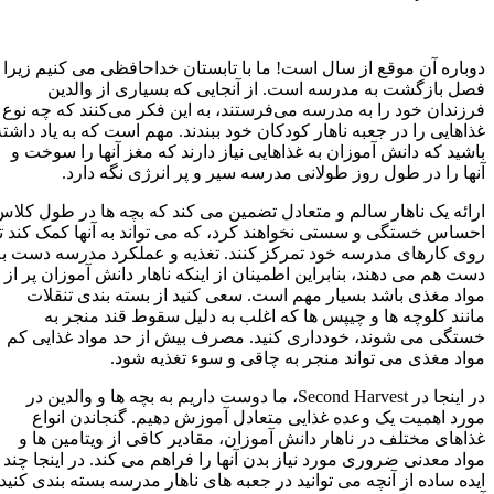
دوباره آن موقع از سال است! ما با تابستان خداحافظی می کنیم زیرا
فصل بازگشت به مدرسه است. از آنجایی که بسیاری از والدین
فرزندان خود را به مدرسه می‌فرستند، به این فکر می‌کنند که چه نوع
غذاهایی را در جعبه ناهار کودکان خود ببندند. مهم است که به یاد داشته
باشید که دانش آموزان به غذاهایی نیاز دارند که مغز آنها را سوخت و
آنها را در طول روز طولانی مدرسه سیر و پر انرژی نگه دارد.
ارائه یک ناهار سالم و متعادل تضمین می کند که بچه ها در طول کلاس
احساس خستگی و سستی نخواهند کرد، که می تواند به آنها کمک کند تا
روی کارهای مدرسه خود تمرکز کنند. تغذیه و عملکرد مدرسه دست به
دست هم می دهند، بنابراین اطمینان از اینکه ناهار دانش آموزان پر از
مواد مغذی باشد بسیار مهم است. سعی کنید از بسته بندی تنقلات
مانند کلوچه ها و چیپس ها که اغلب به دلیل سقوط قند منجر به
خستگی می شوند، خودداری کنید. مصرف بیش از حد مواد غذایی کم
مواد مغذی می تواند منجر به چاقی و سوء تغذیه شود.
در اینجا در Second Harvest، ما دوست داریم به بچه ها و والدین در
مورد اهمیت یک وعده غذایی متعادل آموزش دهیم. گنجاندن انواع
غذاهای مختلف در ناهار دانش آموزان، مقادیر کافی از ویتامین ها و
مواد معدنی ضروری مورد نیاز بدن آنها را فراهم می کند. در اینجا چند
ایده ساده از آنچه می توانید در جعبه های ناهار مدرسه بسته بندی کنید