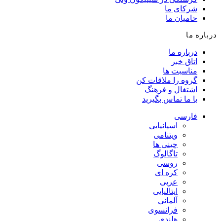
شرکای ما
حامیان ما
درباره ما
درباره ما
اتاق خبر
مناسبت ها
گروه را ملاقات کن
اشتغال و فرهنگ
با ما تماس بگیرید
فارسی
اسپانیایی
ویتنامی
چینی ها
تاگالوگ
روسی
کره ای
عربی
ایتالیایی
آلمانی
فرانسوی
هلندی