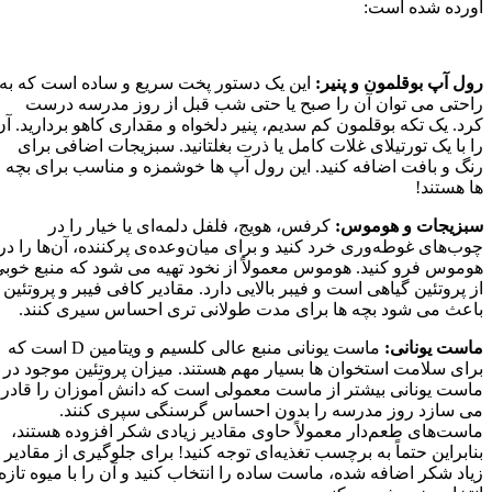
آورده شده است:
رول آپ بوقلمون و پنیر:
این یک دستور پخت سریع و ساده است که به
راحتی می توان آن را صبح یا حتی شب قبل از روز مدرسه درست
کرد. یک تکه بوقلمون کم سدیم، پنیر دلخواه و مقداری کاهو بردارید. آن
را با یک تورتیلای غلات کامل یا ذرت بغلتانید. سبزیجات اضافی برای
رنگ و بافت اضافه کنید. این رول آپ ها خوشمزه و مناسب برای بچه
ها هستند!
سبزیجات و هوموس:
کرفس، هویج، فلفل دلمه‌ای یا خیار را در
چوب‌های غوطه‌وری خرد کنید و برای میان‌وعده‌ی پرکننده، آن‌ها را در
هوموس فرو کنید. هوموس معمولاً از نخود تهیه می شود که منبع خوب
از پروتئین گیاهی است و فیبر بالایی دارد. مقادیر کافی فیبر و پروتئین
باعث می شود بچه ها برای مدت طولانی تری احساس سیری کنند.
ماست یونانی:
ماست یونانی منبع عالی کلسیم و ویتامین D است که
برای سلامت استخوان ها بسیار مهم هستند. میزان پروتئین موجود در
ماست یونانی بیشتر از ماست معمولی است که دانش آموزان را قادر
می سازد روز مدرسه را بدون احساس گرسنگی سپری کنند.
ماست‌های طعم‌دار معمولاً حاوی مقادیر زیادی شکر افزوده هستند،
بنابراین حتماً به برچسب تغذیه‌ای توجه کنید! برای جلوگیری از مقادیر
زیاد شکر اضافه شده، ماست ساده را انتخاب کنید و آن را با میوه تازه