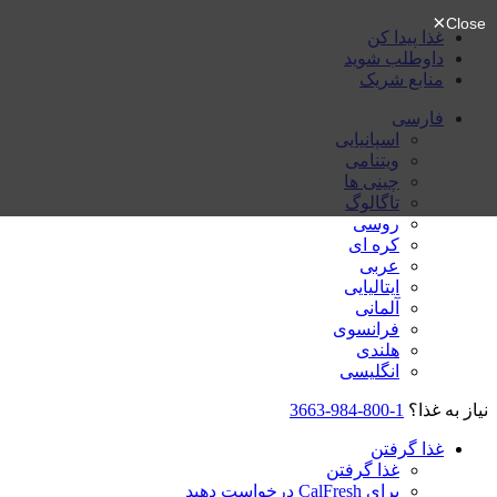
غذا پیدا کن
داوطلب شوید
منابع شریک
فارسی
اسپانیایی
ویتنامی
چینی ها
تاگالوگ
روسی
کره ای
عربی
ایتالیایی
آلمانی
فرانسوی
هلندی
انگلیسی
نیاز به غذا؟
1-800-984-3663
غذا گرفتن
غذا گرفتن
برای CalFresh درخواست دهید