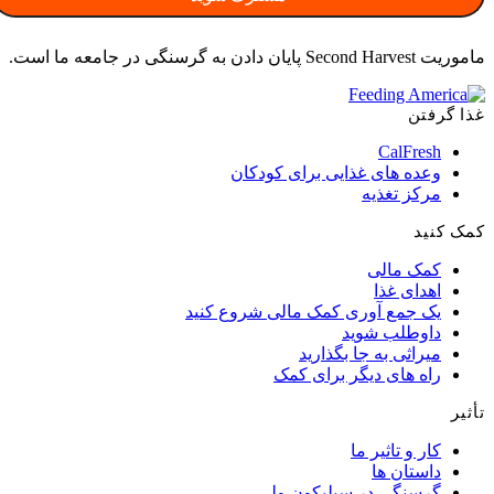
ماموریت Second Harvest پایان دادن به گرسنگی در جامعه ما است.
غذا گرفتن
CalFresh
وعده های غذایی برای کودکان
مرکز تغذیه
کمک کنید
کمک مالی
اهدای غذا
یک جمع آوری کمک مالی شروع کنید
داوطلب شوید
میراثی به جا بگذارید
راه های دیگر برای کمک
تأثیر
کار و تاثیر ما
داستان ها
گرسنگی در سیلیکون ولی