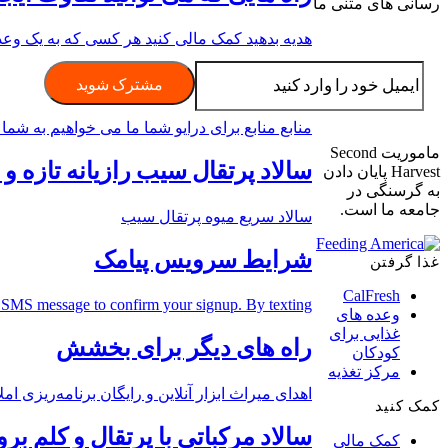
رسانی های متنی ما
هدیه بدهید کمک مالی کنید هر کسی که به یک وعده غذ
منابع
منابع منابع برای درایو شما ما می خواهیم به شما ک
ماموریت Second
سالاد پرتقال سیب رازیانه تازه و
Harvest پایان دادن
به گرسنگی در
جامعه ما است.
سالاد سریع میوه پرتقال سیب
شرایط سرویس پیامک
غذا گرفتن
CalFresh
S message to confirm your signup. By texting [...]
وعده های
غذایی برای
راه های دیگر برای بخشش
کودکان
مرکز تغذیه
اهدای میراث ابزار آنلاین و رایگان برنامه‌ریزی ا
کمک کنید
سالاد مرکباتی با پرتقال و کلم ب
کمک مالی