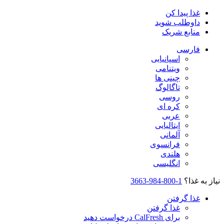
غذا پیدا کن
داوطلب شوید
منابع شریک
فارسی
اسپانیایی
ویتنامی
چینی ها
تاگالوگ
روسی
کره ای
عربی
ایتالیایی
آلمانی
فرانسوی
هلندی
انگلیسی
نیاز به غذا؟
1-800-984-3663
غذا گرفتن
غذا گرفتن
برای CalFresh درخواست دهید