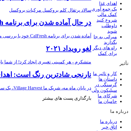
اهدای غذا
یک جمع آوری
سالاد پرتقال کلم بروکسل مرکبات بروکسل
کمک مالی
شروع کنید
در حال آماده شدن برای برنامه CalFresh شما
داوطلب
شوید
آماده شدن برای برنامه CalFresh خود با بررسی مدارک مورد نیاز و آوردن آنها به قرار ملاقات خود با Second Harvest برای درخواست CalFresh خود آماده شوید. اینها [...]
میراثی به جا
بگذارید
لغو رویداد ۲۰۲۱
راه های دیگر
برای کمک
متشکرم - هر کمپینی تغییری ایجاد کرد! از شما بابت میزبانی یک کمپین مجازی غ
تأثیر
نارنجی شادترین رنگ است: اهدای
کار و تاثیر ما
داستان ها
گرسنگی در
در پایان ماه مه، شریک ما Village Harvest، یک سازمان داوطلبانه غیرانتفاعی که از حیاط‌های خلوت و باغ‌های کوچک میوه برداشت می‌کند تا افراد نیازمند را تغذیه کند، به ما اطلاع داد که [...]
سیلیکون ولی
شرکای ما
بارگذاری پست های بیشتر
حامیان ما
درباره ما
درباره ما
اتاق خبر