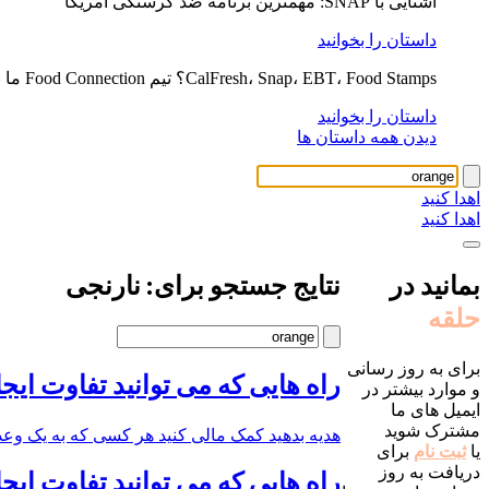
آشنایی با SNAP: مهمترین برنامه ضد گرسنگی آمریکا
داستان را بخوانید
CalFresh، Snap، EBT، Food Stamps؟ تیم Food Connection ما به توضیح کمک می کند
داستان را بخوانید
دیدن همه داستان ها
اهدا کنید
اهدا کنید
بمانید در
نتایج جستجو برای: نارنجی
حلقه
برای به روز رسانی
راه هایی که می توانید تفاوت ایجا
و موارد بیشتر در
ایمیل های ما
مشترک شوید
هدیه بدهید کمک مالی کنید هر کسی که به یک وعده غذ
یا
ثبت نام
برای
دریافت به روز
راه هایی که می توانید تفاوت ایجا