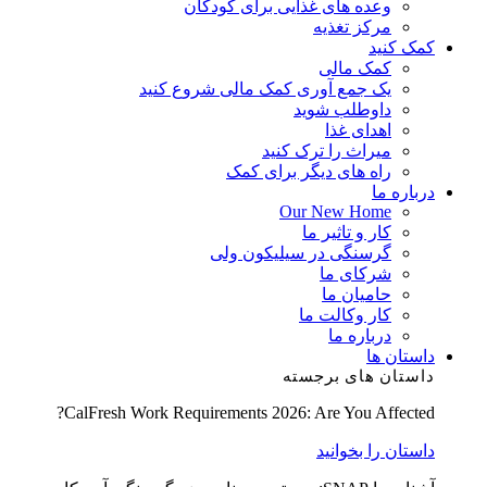
وعده های غذایی برای کودکان
مرکز تغذیه
کمک کنید
کمک مالی
یک جمع آوری کمک مالی شروع کنید
داوطلب شوید
اهدای غذا
میراث را ترک کنید
راه های دیگر برای کمک
درباره ما
Our New Home
کار و تاثیر ما
گرسنگی در سیلیکون ولی
شرکای ما
حامیان ما
کار وکالت ما
درباره ما
داستان ها
داستان های برجسته
CalFresh Work Requirements 2026: Are You Affected?
داستان را بخوانید