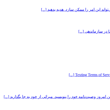
اند این امر را ممکن سازد. هدیه بدهید [...]
 در سازماندهی [...]
Texting Terms of Servi
مروز وصیت‌نامه خود را بنویسید. میراثی از خود به جا بگذارید [...]