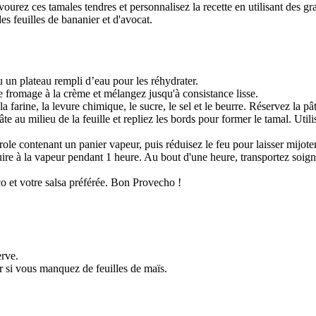
ourez ces tamales tendres et personnalisez la recette en utilisant des gr
s feuilles de bananier et d'avocat.
 un plateau rempli d’eau pour les réhydrater.
e fromage à la crème et mélangez jusqu'à consistance lisse.
farine, la levure chimique, le sucre, le sel et le beurre. Réservez la pât
pâte au milieu de la feuille et repliez les bords pour former le tamal. Uti
role contenant un panier vapeur, puis réduisez le feu pour laisser mijote
cuire à la vapeur pendant 1 heure. Au bout d'une heure, transportez soign
co et votre salsa préférée. Bon Provecho !
erve.
ur si vous manquez de feuilles de maïs.