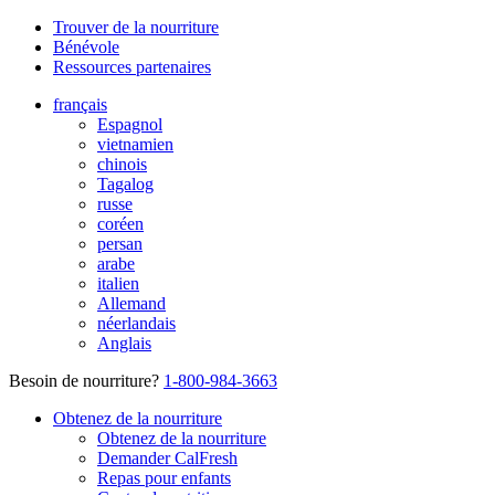
Trouver de la nourriture
Bénévole
Ressources partenaires
français
Espagnol
vietnamien
chinois
Tagalog
russe
coréen
persan
arabe
italien
Allemand
néerlandais
Anglais
Besoin de nourriture?
1-800-984-3663
Obtenez de la nourriture
Obtenez de la nourriture
Demander CalFresh
Repas pour enfants