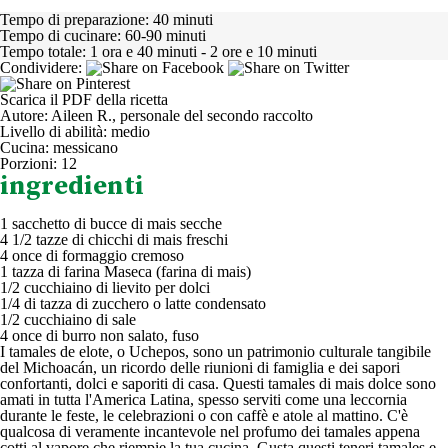
Tempo di preparazione:
40 minuti
Tempo di cucinare:
60-90 minuti
Tempo totale:
1 ora e 40 minuti - 2 ore e 10 minuti
Condividere:
Scarica il PDF della ricetta
Autore:
Aileen R., personale del secondo raccolto
Livello di abilità:
medio
Cucina:
messicano
Porzioni:
12
ingredienti
1 sacchetto di bucce di mais secche
4 1/2 tazze di chicchi di mais freschi
4 once di formaggio cremoso
1 tazza di farina Maseca (farina di mais)
1/2 cucchiaino di lievito per dolci
1/4 di tazza di zucchero o latte condensato
1/2 cucchiaino di sale
4 once di burro non salato, fuso
I tamales de elote, o Uchepos, sono un patrimonio culturale tangibile
del Michoacán, un ricordo delle riunioni di famiglia e dei sapori
confortanti, dolci e saporiti di casa. Questi tamales di mais dolce sono
amati in tutta l'America Latina, spesso serviti come una leccornia
durante le feste, le celebrazioni o con caffè e atole al mattino. C'è
qualcosa di veramente incantevole nel profumo dei tamales appena
cotti al vapore che riempie la tua cucina. Gusta questi teneri tamales e