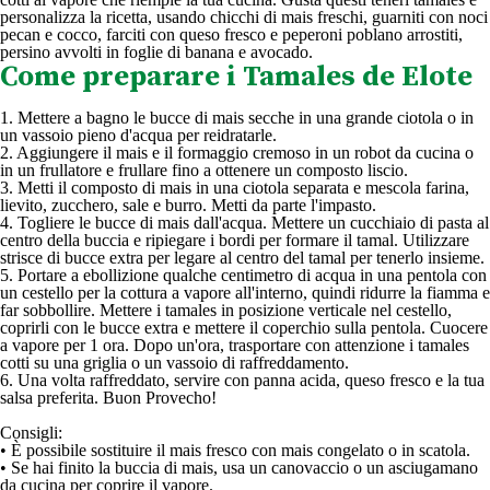
personalizza la ricetta, usando chicchi di mais freschi, guarniti con noci
pecan e cocco, farciti con queso fresco e peperoni poblano arrostiti,
persino avvolti in foglie di banana e avocado.
Come preparare i Tamales de Elote
1. Mettere a bagno le bucce di mais secche in una grande ciotola o in
un vassoio pieno d'acqua per reidratarle.
2. Aggiungere il mais e il formaggio cremoso in un robot da cucina o
in un frullatore e frullare fino a ottenere un composto liscio.
3. Metti il composto di mais in una ciotola separata e mescola farina,
lievito, zucchero, sale e burro. Metti da parte l'impasto.
4. Togliere le bucce di mais dall'acqua. Mettere un cucchiaio di pasta al
centro della buccia e ripiegare i bordi per formare il tamal. Utilizzare
strisce di bucce extra per legare al centro del tamal per tenerlo insieme.
5. Portare a ebollizione qualche centimetro di acqua in una pentola con
un cestello per la cottura a vapore all'interno, quindi ridurre la fiamma e
far sobbollire. Mettere i tamales in posizione verticale nel cestello,
coprirli con le bucce extra e mettere il coperchio sulla pentola. Cuocere
a vapore per 1 ora. Dopo un'ora, trasportare con attenzione i tamales
cotti su una griglia o un vassoio di raffreddamento.
6. Una volta raffreddato, servire con panna acida, queso fresco e la tua
salsa preferita. Buon Provecho!
Consigli:
• È possibile sostituire il mais fresco con mais congelato o in scatola.
• Se hai finito la buccia di mais, usa un canovaccio o un asciugamano
da cucina per coprire il vapore.