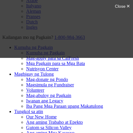
Arabe
Italyano
Aleman
Pranses
Dutch
Ingles
Kailangan mo ng Pagkain?
1-800-984-3663
Kumuha ng Pagkain
Kumuha ng Pagkain
Mag-apply para sa CalFresh
Mga Pagkain para sa Mga Bata
Nutrisyon Center
Magbigay ng Tulong
Mag-donate ng Pondo
Magsimula ng Fundraiser
Volunteer
Mag-abuloy ng Pagkain
Iwanan ang Legacy
Iba Pang Mga Paraan upang Makatulong
Tungkol sa atin
Our New Home
Ang aming Trabaho at Epekto
Gutom sa Silicon Valley
Ang aming Mga Kasosyo