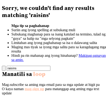
Sorry, we couldn't find any results
matching 'raisins'
Mga tip sa paghahanap
Suriin ang iyong spelling at subukang muli
Subukang maghanap para sa isang katulad na termino, tulad ng
"guya" sa halip na "mga selyong pagkain"
Limitahan ang iyong paghahanap sa isa o dalawang salita
Maging mas tiyak sa iyong mga salita para sa karagdagang mg
resulta
Hindi pa rin mahanap ang iyong hinahanap?
Makipag-ugnayan
sa amin.
Manatili sa
loop
Mag-subscribe sa aming mga email para sa mga update at higit pa
O kaya naman
mag-sign up
para matanggap ang aming mga text
update