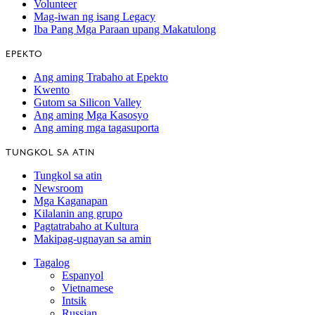
Volunteer
Mag-iwan ng isang Legacy
Iba Pang Mga Paraan upang Makatulong
EPEKTO
Ang aming Trabaho at Epekto
Kwento
Gutom sa Silicon Valley
Ang aming Mga Kasosyo
Ang aming mga tagasuporta
TUNGKOL SA ATIN
Tungkol sa atin
Newsroom
Mga Kaganapan
Kilalanin ang grupo
Pagtatrabaho at Kultura
Makipag-ugnayan sa amin
Tagalog
Espanyol
Vietnamese
Intsik
Russian