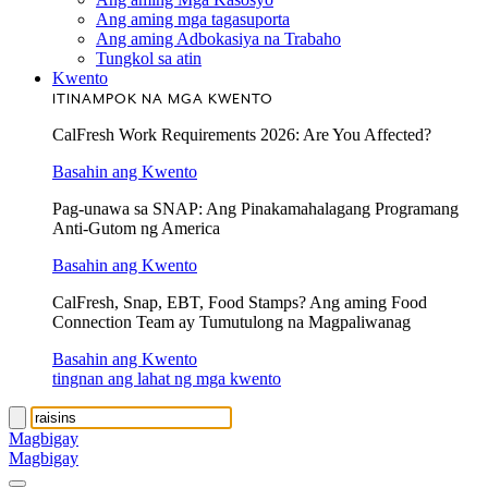
Ang aming mga tagasuporta
Ang aming Adbokasiya na Trabaho
Tungkol sa atin
Kwento
ITINAMPOK NA MGA KWENTO
CalFresh Work Requirements 2026: Are You Affected?
Basahin ang Kwento
Pag-unawa sa SNAP: Ang Pinakamahalagang Programang
Anti-Gutom ng America
Basahin ang Kwento
CalFresh, Snap, EBT, Food Stamps? Ang aming Food
Connection Team ay Tumutulong na Magpaliwanag
Basahin ang Kwento
tingnan ang lahat ng mga kwento
Magbigay
Magbigay