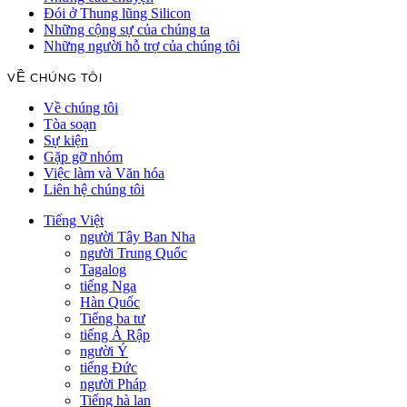
Đói ở Thung lũng Silicon
Những cộng sự của chúng ta
Những người hỗ trợ của chúng tôi
VỀ CHÚNG TÔI
Về chúng tôi
Tòa soạn
Sự kiện
Gặp gỡ nhóm
Việc làm và Văn hóa
Liên hệ chúng tôi
Tiếng Việt
người Tây Ban Nha
người Trung Quốc
Tagalog
tiếng Nga
Hàn Quốc
Tiếng ba tư
tiếng Ả Rập
người Ý
tiếng Đức
người Pháp
Tiếng hà lan