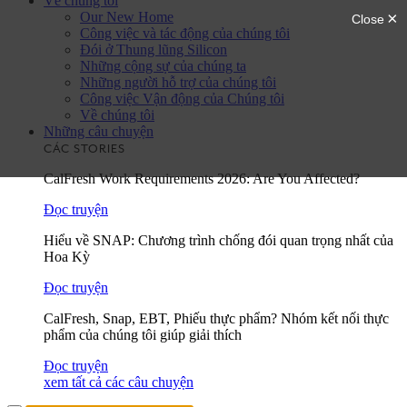
Về chúng tôi
Our New Home
Công việc và tác động của chúng tôi
Đói ở Thung lũng Silicon
Những cộng sự của chúng ta
Những người hỗ trợ của chúng tôi
Công việc Vận động của Chúng tôi
Về chúng tôi
Những câu chuyện
CÁC STORIES
CalFresh Work Requirements 2026: Are You Affected?
Đọc truyện
Hiểu về SNAP: Chương trình chống đói quan trọng nhất của
Hoa Kỳ
Đọc truyện
CalFresh, Snap, EBT, Phiếu thực phẩm? Nhóm kết nối thực
phẩm của chúng tôi giúp giải thích
Đọc truyện
xem tất cả các câu chuyện