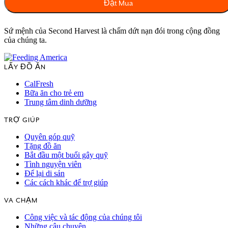
Sứ mệnh của Second Harvest là chấm dứt nạn đói trong cộng đồng
của chúng ta.
LẤY ĐỒ ĂN
CalFresh
Bữa ăn cho trẻ em
Trung tâm dinh dưỡng
TRỢ GIÚP
Quyên góp quỹ
Tặng đồ ăn
Bắt đầu một buổi gây quỹ
Tình nguyện viên
Để lại di sản
Các cách khác để trợ giúp
VA CHẠM
Công việc và tác động của chúng tôi
Những câu chuyện