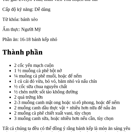
Cấp độ kỹ năng:
Dễ dàng
Từ khóa:
bánh xèo
Ẩm thực:
Người Mỹ
Phần ăn:
16-18 bánh kếp nhỏ
Thành phần
2 cốc yến mạch cuộn
1 ½ muỗng cà phê bột nở
¼ muỗng cà phê muối, hoặc để nếm
1 củ cải đỏ vừa, bỏ vỏ, băm nhỏ và nấu chín
½ cốc sữa chua nguyên chất
½ chén nước sốt táo không đường
2 quả trứng lớn
2-3 muỗng canh mật ong hoặc xi-rô phong, hoặc để nếm
2 muỗng canh dầu thực vật + nhiều hơn nữa để nấu ăn
2 muỗng cà phê chiết xuất vani, tùy chọn
3 muỗng canh sữa, hoặc nhiều hơn nếu cần, tùy chọn
Tất cả chúng ta đều có thể đồng ý rằng bánh kếp là món ăn sáng yêu