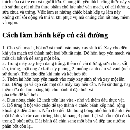
thích của cả trẻ em và người lớn. Chúng tôi yêu thích công thức này v
nó sử dụng rất nhiều thực phẩm chủ lực như yến mạch, củ cải đường,
sữa chua và trứng. Việc làm ra những chiếc bánh kếp tự làm này
không chỉ sôi động và thú vị khi phục vụ mà chúng còn rất nhẹ, mềm
và ngon.
Cách làm bánh kếp củ cải đường
1. Cho yến mạch, bột nở và muối vào máy xay sinh tố. Xay cho đến
khi yến mạch trở thành một loại bột rất mịn. Đổ hỗn hợp yến mạch v
một cái bát và để sang một bên.
2. Trong máy xay hiện đang trống, thêm củ cải đường, sữa chua, sốt
táo, trứng, mật ong / xi-rô cây phong, 2 muỗng canh dầu và vani (nếu
sử dụng). Trộn cho đến khi mịn và kết hợp tốt.
3. Thêm lại hỗn hợp yến mạch vào máy xay sinh tố và xay một lần
nữa. Dừng lại và cạo các mặt của máy xay nếu cần. Nếu sử dụng, hã
thêm sữa để làm loãng bột cho bánh ít đặc hơn và
pha trộn để kết hợp.
4. Đun nóng chảo 12 inch trên lửa vừa - nhỏ và thêm dầu thực vật.
5. Đổ từng ít bột vào chảo để tạo thành 4 chiếc bánh kếp nhỏ, rộng
khoảng 3 đến 4 inch. Nấu cho đến khi bong bóng nhỏ hình thành trê
mặt bánh và các cạnh trông khô, khoảng 3 phút. Lật và nấu mặt còn l
trong 2 phút nữa. Đặt bánh đã chín sang một bên và tiếp tục nướng
phần bột còn lại.