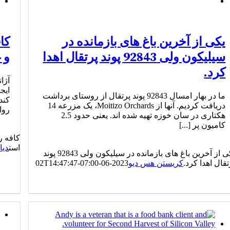
یکی از آخرین باغ های بازمانده در
کا
سیلیکون ولی 92843 پوند پرتقال اهدا
و 
کرد.
آژا
ایج
ما در بهار امسال 92843 پوند پرتقال از روستای برداشت
کند
دریافت کردیم. آنها از Moitizo Orchards، یک مزرعه 14
روان
هکتاری در سان خوزه تهیه شده اند. یعنی حدود 2.5
کامیون پر [...]
کافه ر
است
دیا
یکی از آخرین باغ های بازمانده در سیلیکون ولی 92843 پوند
تقال اهدا کرد.
کریستن هس دیو
2023-06-02T14:47:47-07:00