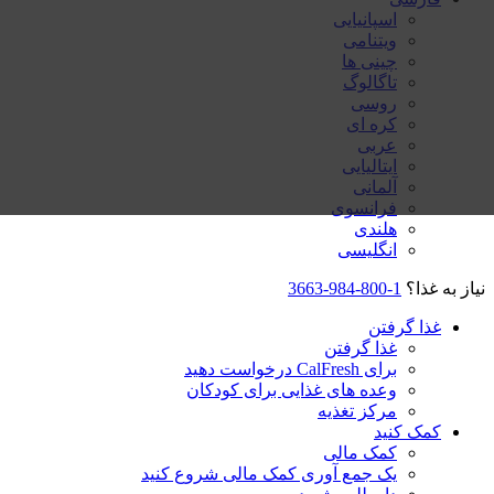
اسپانیایی
ویتنامی
چینی ها
تاگالوگ
روسی
کره ای
عربی
ایتالیایی
آلمانی
فرانسوی
هلندی
انگلیسی
نیاز به غذا؟
1-800-984-3663
غذا گرفتن
غذا گرفتن
برای CalFresh درخواست دهید
وعده های غذایی برای کودکان
مرکز تغذیه
کمک کنید
کمک مالی
یک جمع آوری کمک مالی شروع کنید