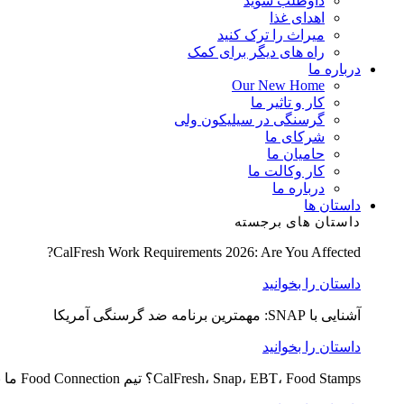
داوطلب شوید
اهدای غذا
میراث را ترک کنید
راه های دیگر برای کمک
درباره ما
Our New Home
کار و تاثیر ما
گرسنگی در سیلیکون ولی
شرکای ما
حامیان ما
کار وکالت ما
درباره ما
داستان ها
داستان های برجسته
CalFresh Work Requirements 2026: Are You Affected?
داستان را بخوانید
آشنایی با SNAP: مهمترین برنامه ضد گرسنگی آمریکا
داستان را بخوانید
CalFresh، Snap، EBT، Food Stamps؟ تیم Food Connection ما به توضیح کمک می کند