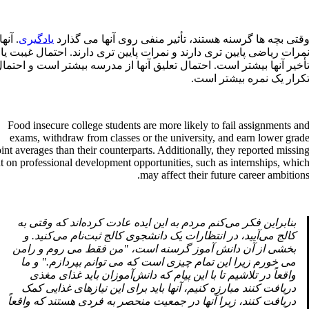
قتی بچه ها گرسنه هستند، تأثیر منفی روی آنها می گذارد
یادگیری
. آنها
مرات ریاضی پایین تری دارند و نمرات پایین تری دارند. احتمال غیبت یا
أخیر آنها بیشتر است. احتمال تعلیق آنها از مدرسه بیشتر است و احتما
کرار یک نمره بیشتر است.
Food insecure college students are more likely to fail assignments an
exams, withdraw from classes or the university, and earn lower grad
int averages than their counterparts. Additionally, they reported missin
t on professional development opportunities, such as internships, whic
may affect their future career ambitions
بنابراین فکر می‌کنم مردم به این ایده عادت کرده‌اند که وقتی به
کالج می‌آیید، در انتظارات یک دانشجوی کالج ثبت‌نام می‌کنید. و
بخشی از آن دانش آموز گرسنه است، "من فقط می روم و رامن
می خورم زیرا این تمام چیزی است که می توانم بپردازم." و ما
واقعاً در تلاشیم تا با این پیام که دانش‌آموزان باید غذای مغذی
دریافت کنند مبارزه کنیم، آنها باید برای این نیازهای غذایی کمک
دریافت کنند، زیرا آنها در جمعیت منحصر به فردی هستند که واقعاً