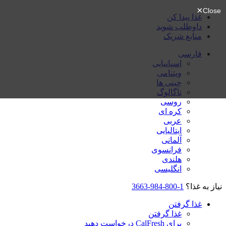
غذا پیدا کن
داوطلب شوید
منابع شریک
فارسی
اسپانیایی
ویتنامی
چینی ها
تاگالوگ
روسی
کره ای
عربی
ایتالیایی
آلمانی
فرانسوی
هلندی
انگلیسی
نیاز به غذا؟
1-800-984-3663
غذا گرفتن
غذا گرفتن
برای CalFresh درخواست دهید