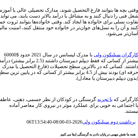
قتی بچه ها بتوانند فارغ التحصیل شوند، مدارک تحصیلی عالی یا آموز
غل فنی را دنبال کنند و به مشاغل با درآمد بالاتر دست یابند، می تواند
فاوت نسلی برای خانواده ها ایجاد کند. وقتی خانواده‌ها بتوانند ثروت جم
نند و آن را به نسل‌های جوان‌تر در خانواده خود منتقل کنند، امنیت مال
سان‌تر می‌شود.
ارگران سیلیکون ولی
با مدرک لیسانس در سال 2021 حدود $60000
بیشتر از کسانی که فقط دیپلم دبیرستان داشتند (2.5 برابر بیشتر) درآم
اشتند. کسانی که در بالاترین سطح تحصیلات (فارغ التحصیل یا مدرک
حرفه ای) بودند بیش از 4.5 برابر بیشتر از کسانی که در پایین ترین سط
بدون دیپلم دبیرستان یا معادل).
ارگرانی که
با تجربه
گرسنگی در کودکان از نظر جسمی، ذهنی، عاطف
ا اجتماعی به خوبی برای عملکرد موثر در نیروی کار معاصر آماده
یستند.
برداشت دوم سیلیکون ولی
2026-03-06T13:54:40-08:00
همه ما نقش مهمی در پایان دادن به گرسنگی ایفا می کنیم