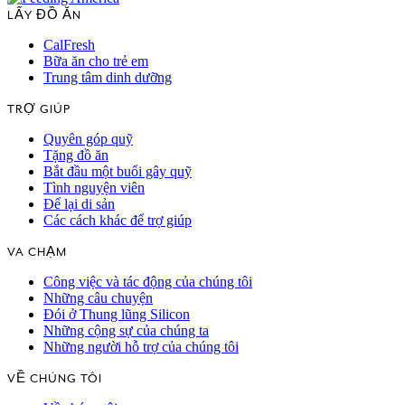
LẤY ĐỒ ĂN
CalFresh
Bữa ăn cho trẻ em
Trung tâm dinh dưỡng
TRỢ GIÚP
Quyên góp quỹ
Tặng đồ ăn
Bắt đầu một buổi gây quỹ
Tình nguyện viên
Để lại di sản
Các cách khác để trợ giúp
VA CHẠM
Công việc và tác động của chúng tôi
Những câu chuyện
Đói ở Thung lũng Silicon
Những cộng sự của chúng ta
Những người hỗ trợ của chúng tôi
VỀ CHÚNG TÔI