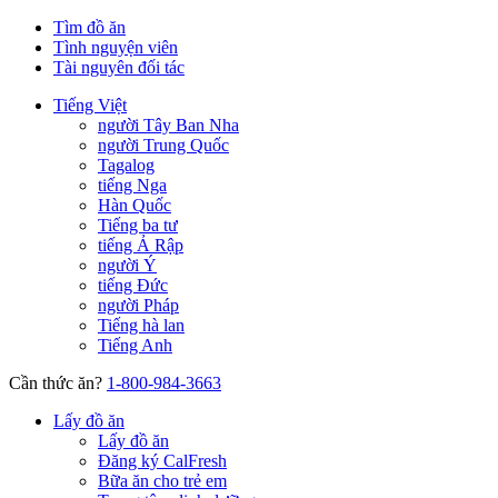
Tìm đồ ăn
Tình nguyện viên
Tài nguyên đối tác
Tiếng Việt
người Tây Ban Nha
người Trung Quốc
Tagalog
tiếng Nga
Hàn Quốc
Tiếng ba tư
tiếng Ả Rập
người Ý
tiếng Đức
người Pháp
Tiếng hà lan
Tiếng Anh
Cần thức ăn?
1-800-984-3663
Lấy đồ ăn
Lấy đồ ăn
Đăng ký CalFresh
Bữa ăn cho trẻ em