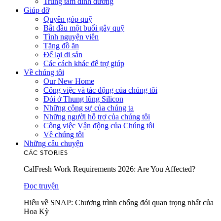
Trung tâm dinh dưỡng
Giúp đỡ
Quyên góp quỹ
Bắt đầu một buổi gây quỹ
Tình nguyện viên
Tặng đồ ăn
Để lại di sản
Các cách khác để trợ giúp
Về chúng tôi
Our New Home
Công việc và tác động của chúng tôi
Đói ở Thung lũng Silicon
Những cộng sự của chúng ta
Những người hỗ trợ của chúng tôi
Công việc Vận động của Chúng tôi
Về chúng tôi
Những câu chuyện
CÁC STORIES
CalFresh Work Requirements 2026: Are You Affected?
Đọc truyện
Hiểu về SNAP: Chương trình chống đói quan trọng nhất của
Hoa Kỳ