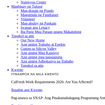
Nutrisyon Center
Magbigay ng Tulong
Mag-donate ng Pondo
Magsimula ng Fundraiser
Volunteer
Mag-abuloy ng Pagkain
Iwanan ang Legacy
Iba Pang Mga Paraan upang Makatulong
Tungkol sa atin
Our New Home
Ang aming Trabaho at Epekto
Gutom sa Silicon Valley
Ang aming Mga Kasosyo
Ang aming mga tagasuporta
Ang aming Adbokasiya na Trabaho
Tungkol sa atin
Kwento
ITINAMPOK NA MGA KWENTO
CalFresh Work Requirements 2026: Are You Affected?
Basahin ang Kwento
Pag-unawa sa SNAP: Ang Pinakamahalagang Programang Ant