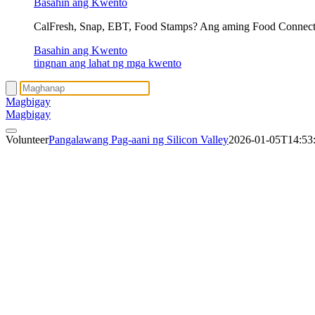
Basahin ang Kwento
CalFresh, Snap, EBT, Food Stamps? Ang aming Food Connec
Basahin ang Kwento
tingnan ang lahat ng mga kwento
Magbigay
Magbigay
Volunteer
Pangalawang Pag-aani ng Silicon Valley
2026-01-05T14:53