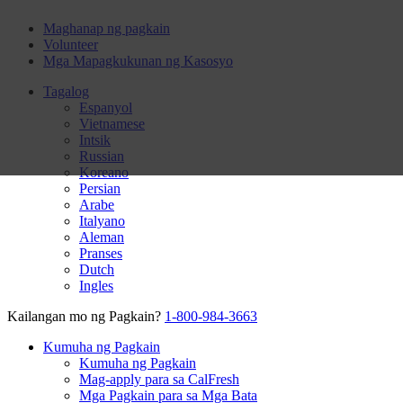
Maghanap ng pagkain
Volunteer
Mga Mapagkukunan ng Kasosyo
Tagalog
Espanyol
Vietnamese
Intsik
Russian
Koreano
Persian
Arabe
Italyano
Aleman
Pranses
Dutch
Ingles
Kailangan mo ng Pagkain?
1-800-984-3663
Kumuha ng Pagkain
Kumuha ng Pagkain
Mag-apply para sa CalFresh
Mga Pagkain para sa Mga Bata