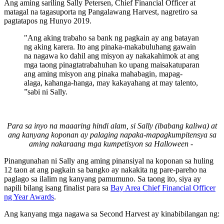
Ang aming sariling Sally Petersen, Chief Financial Officer at
matagal na tagasuporta ng Pangalawang Harvest, nagretiro sa
pagtatapos ng Hunyo 2019.
"Ang aking trabaho sa bank ng pagkain ay ang batayan
ng aking karera. Ito ang pinaka-makabuluhang gawain
na nagawa ko dahil ang misyon ay nakakahimok at ang
mga taong pinagtatrabahuhan ko upang maisakatuparan
ang aming misyon ang pinaka mahabagin, mapag-
alaga, kahanga-hanga, may kakayahang at may talento,
”sabi ni Sally.
Para sa inyo na maaaring hindi alam, si Sally (ibabang kaliwa) at
ang kanyang koponan ay palaging napaka-mapagkumpitensya sa
aming nakaraang mga kumpetisyon sa Halloween -
Pinangunahan ni Sally ang aming pinansiyal na koponan sa huling
12 taon at ang pagkain sa bangko ay nakakita ng pare-pareho na
paglago sa ilalim ng kanyang pamumuno. Sa taong ito, siya ay
napili bilang isang finalist para sa
Bay Area Chief Financial Officer
ng Year Awards
.
Ang kanyang mga nagawa sa Second Harvest ay kinabibilangan ng: