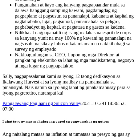
Pangunahan at itayo ang kanyang pagpapaandar mula sa
dalawa hanggang sampung kawani, pagdaragdag ng
pagpaplano at pagsusuri sa pananalapi, kabanata at kapital ng
nagtatrabaho, ligal, pagsunod, pamamahala sa peligro,
pagbabadyet ng kapital, at pagtatasa ng gastos sa kadena.
Nilikha at nagpapanatili ng isang malakas na esprit de corps
sa kanyang yunit na may 100% ng kawani ng pananalapi na
nagsasabi na sila ay lubos o katamtaman na nakikibahagi sa
survey ng empleyado.
Nakipagtulungan sa CEO, Lupon ng mga Direktor, at
pangkat ng ehekutibo sa lahat ng mga madiskarteng, negosyo
at mga lugar ng pagpapatakbo.
Sally, nagpapasalamat kami sa iyong 12 taong dedikasyon sa
Ikalawang Harvest at sa iyong matibay na pamamahala sa
pinansiyal. Nais namin sa iyo ang lahat ng pinakamahusay para sa
iyong pagreretiro, nararapat ka!
Pangalawang Pag-aani ng Silicon Valley
2021-10-29T14:36:52-
07:00
Lahat tayo ay may mahalagang papel sa pagwawakas ng gutom
Ang naitalang mataas na inflation at tumataas na presyo ng gas ay