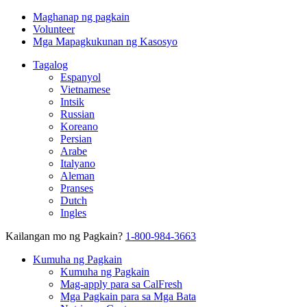
Maghanap ng pagkain
Volunteer
Mga Mapagkukunan ng Kasosyo
Tagalog
Espanyol
Vietnamese
Intsik
Russian
Koreano
Persian
Arabe
Italyano
Aleman
Pranses
Dutch
Ingles
Kailangan mo ng Pagkain?
1-800-984-3663
Kumuha ng Pagkain
Kumuha ng Pagkain
Mag-apply para sa CalFresh
Mga Pagkain para sa Mga Bata