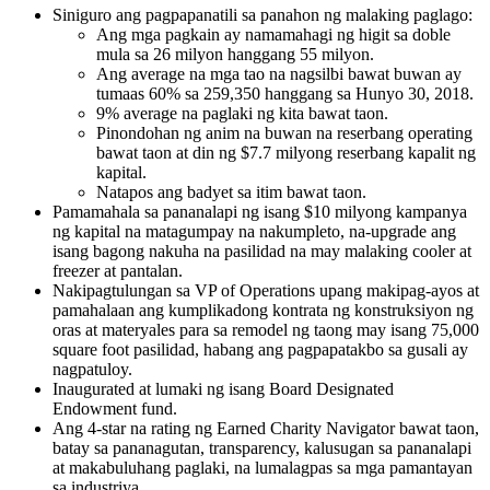
Siniguro ang pagpapanatili sa panahon ng malaking paglago:
Ang mga pagkain ay namamahagi ng higit sa doble
mula sa 26 milyon hanggang 55 milyon.
Ang average na mga tao na nagsilbi bawat buwan ay
tumaas 60% sa 259,350 hanggang sa Hunyo 30, 2018.
9% average na paglaki ng kita bawat taon.
Pinondohan ng anim na buwan na reserbang operating
bawat taon at din ng $7.7 milyong reserbang kapalit ng
kapital.
Natapos ang badyet sa itim bawat taon.
Pamamahala sa pananalapi ng isang $10 milyong kampanya
ng kapital na matagumpay na nakumpleto, na-upgrade ang
isang bagong nakuha na pasilidad na may malaking cooler at
freezer at pantalan.
Nakipagtulungan sa VP of Operations upang makipag-ayos at
pamahalaan ang kumplikadong kontrata ng konstruksiyon ng
oras at materyales para sa remodel ng taong may isang 75,000
square foot pasilidad, habang ang pagpapatakbo sa gusali ay
nagpatuloy.
Inaugurated at lumaki ng isang Board Designated
Endowment fund.
Ang 4-star na rating ng Earned Charity Navigator bawat taon,
batay sa pananagutan, transparency, kalusugan sa pananalapi
at makabuluhang paglaki, na lumalagpas sa mga pamantayan
sa industriya.