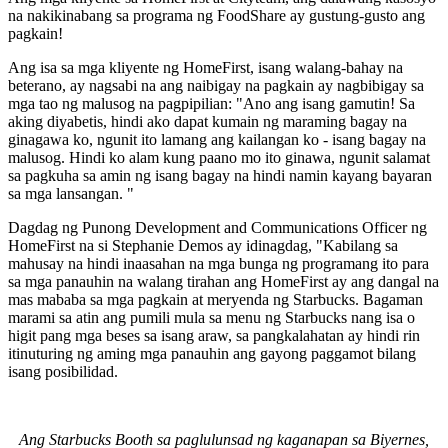
na nakikinabang sa programa ng FoodShare ay gustung-gusto ang
pagkain!
Ang isa sa mga kliyente ng HomeFirst, isang walang-bahay na
beterano, ay nagsabi na ang naibigay na pagkain ay nagbibigay sa
mga tao ng malusog na pagpipilian: "Ano ang isang gamutin! Sa
aking diyabetis, hindi ako dapat kumain ng maraming bagay na
ginagawa ko, ngunit ito lamang ang kailangan ko - isang bagay na
malusog. Hindi ko alam kung paano mo ito ginawa, ngunit salamat
sa pagkuha sa amin ng isang bagay na hindi namin kayang bayaran
sa mga lansangan. "
Dagdag ng Punong Development and Communications Officer ng
HomeFirst na si Stephanie Demos ay idinagdag, "Kabilang sa
mahusay na hindi inaasahan na mga bunga ng programang ito para
sa mga panauhin na walang tirahan ang HomeFirst ay ang dangal na
mas mababa sa mga pagkain at meryenda ng Starbucks. Bagaman
marami sa atin ang pumili mula sa menu ng Starbucks nang isa o
higit pang mga beses sa isang araw, sa pangkalahatan ay hindi rin
itinuturing ng aming mga panauhin ang gayong paggamot bilang
isang posibilidad.
Ang Starbucks Booth sa paglulunsad ng kaganapan sa Biyernes,