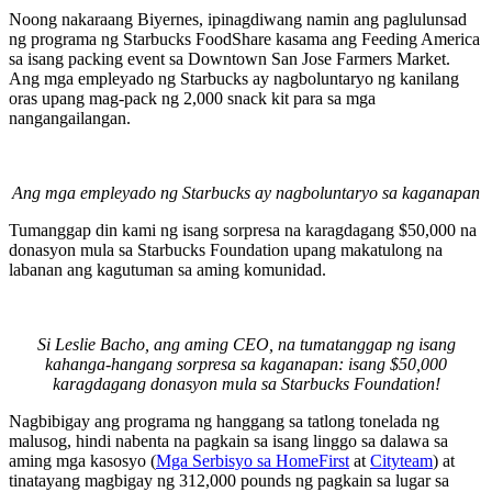
Noong nakaraang Biyernes, ipinagdiwang namin ang paglulunsad
ng programa ng Starbucks FoodShare kasama ang Feeding America
sa isang packing event sa Downtown San Jose Farmers Market.
Ang mga empleyado ng Starbucks ay nagboluntaryo ng kanilang
oras upang mag-pack ng 2,000 snack kit para sa mga
nangangailangan.
Ang mga empleyado ng Starbucks ay nagboluntaryo sa kaganapan
Tumanggap din kami ng isang sorpresa na karagdagang $50,000 na
donasyon mula sa Starbucks Foundation upang makatulong na
labanan ang kagutuman sa aming komunidad.
Si Leslie Bacho, ang aming CEO, na tumatanggap ng isang
kahanga-hangang sorpresa sa kaganapan: isang $50,000
karagdagang donasyon mula sa Starbucks Foundation!
Nagbibigay ang programa ng hanggang sa tatlong tonelada ng
malusog, hindi nabenta na pagkain sa isang linggo sa dalawa sa
aming mga kasosyo (
Mga Serbisyo sa HomeFirst
at
Cityteam
) at
tinatayang magbigay ng 312,000 pounds ng pagkain sa lugar sa