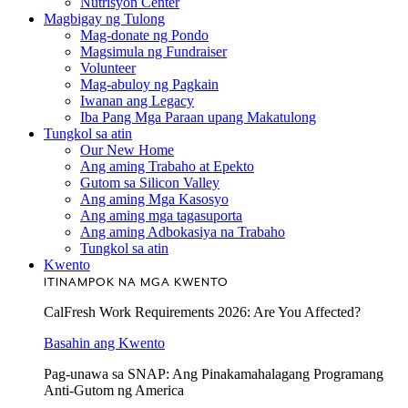
Nutrisyon Center
Magbigay ng Tulong
Mag-donate ng Pondo
Magsimula ng Fundraiser
Volunteer
Mag-abuloy ng Pagkain
Iwanan ang Legacy
Iba Pang Mga Paraan upang Makatulong
Tungkol sa atin
Our New Home
Ang aming Trabaho at Epekto
Gutom sa Silicon Valley
Ang aming Mga Kasosyo
Ang aming mga tagasuporta
Ang aming Adbokasiya na Trabaho
Tungkol sa atin
Kwento
ITINAMPOK NA MGA KWENTO
CalFresh Work Requirements 2026: Are You Affected?
Basahin ang Kwento
Pag-unawa sa SNAP: Ang Pinakamahalagang Programang
Anti-Gutom ng America