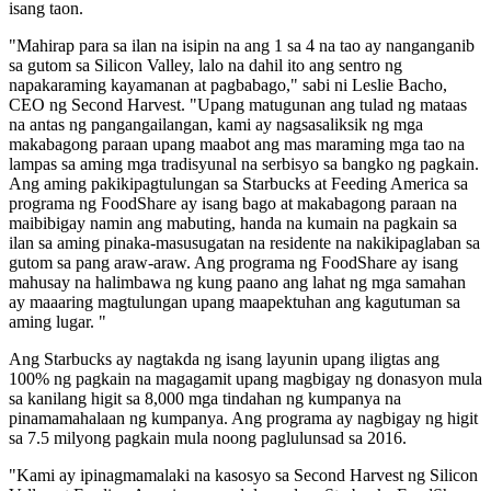
isang taon.
"Mahirap para sa ilan na isipin na ang 1 sa 4 na tao ay nanganganib
sa gutom sa Silicon Valley, lalo na dahil ito ang sentro ng
napakaraming kayamanan at pagbabago," sabi ni Leslie Bacho,
CEO ng Second Harvest. "Upang matugunan ang tulad ng mataas
na antas ng pangangailangan, kami ay nagsasaliksik ng mga
makabagong paraan upang maabot ang mas maraming mga tao na
lampas sa aming mga tradisyunal na serbisyo sa bangko ng pagkain.
Ang aming pakikipagtulungan sa Starbucks at Feeding America sa
programa ng FoodShare ay isang bago at makabagong paraan na
maibibigay namin ang mabuting, handa na kumain na pagkain sa
ilan sa aming pinaka-masusugatan na residente na nakikipaglaban sa
gutom sa pang araw-araw. Ang programa ng FoodShare ay isang
mahusay na halimbawa ng kung paano ang lahat ng mga samahan
ay maaaring magtulungan upang maapektuhan ang kagutuman sa
aming lugar. "
Ang Starbucks ay nagtakda ng isang layunin upang iligtas ang
100% ng pagkain na magagamit upang magbigay ng donasyon mula
sa kanilang higit sa 8,000 mga tindahan ng kumpanya na
pinamamahalaan ng kumpanya. Ang programa ay nagbigay ng higit
sa 7.5 milyong pagkain mula noong paglulunsad sa 2016.
"Kami ay ipinagmamalaki na kasosyo sa Second Harvest ng Silicon