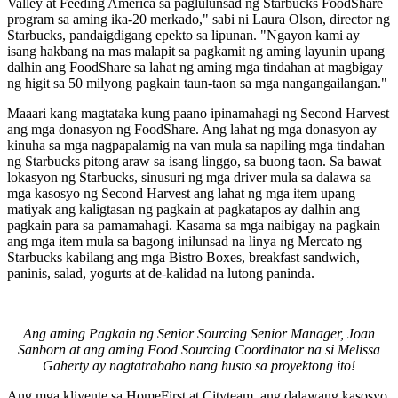
Valley at Feeding America sa paglulunsad ng Starbucks FoodShare
program sa aming ika-20 merkado," sabi ni Laura Olson, director ng
Starbucks, pandaigdigang epekto sa lipunan. "Ngayon kami ay
isang hakbang na mas malapit sa pagkamit ng aming layunin upang
dalhin ang FoodShare sa lahat ng aming mga tindahan at magbigay
ng higit sa 50 milyong pagkain taun-taon sa mga nangangailangan."
Maaari kang magtataka kung paano ipinamahagi ng Second Harvest
ang mga donasyon ng FoodShare. Ang lahat ng mga donasyon ay
kinuha sa mga nagpapalamig na van mula sa napiling mga tindahan
ng Starbucks pitong araw sa isang linggo, sa buong taon. Sa bawat
lokasyon ng Starbucks, sinusuri ng mga driver mula sa dalawa sa
mga kasosyo ng Second Harvest ang lahat ng mga item upang
matiyak ang kaligtasan ng pagkain at pagkatapos ay dalhin ang
pagkain para sa pamamahagi. Kasama sa mga naibigay na pagkain
ang mga item mula sa bagong inilunsad na linya ng Mercato ng
Starbucks kabilang ang mga Bistro Boxes, breakfast sandwich,
paninis, salad, yogurts at de-kalidad na lutong paninda.
Ang aming Pagkain ng Senior Sourcing Senior Manager, Joan
Sanborn at ang aming Food Sourcing Coordinator na si Melissa
Gaherty ay nagtatrabaho nang husto sa proyektong ito!
Ang mga kliyente sa HomeFirst at Cityteam, ang dalawang kasosyo