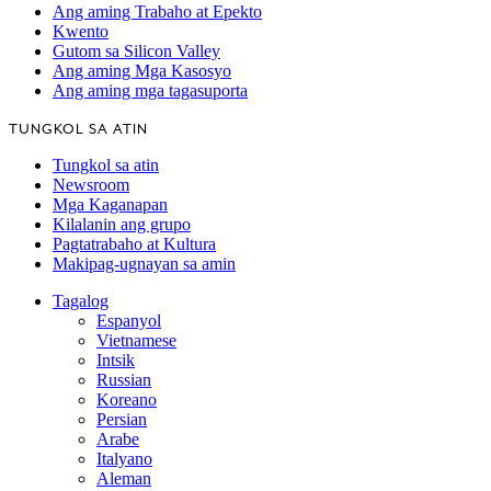
Ang aming Trabaho at Epekto
Kwento
Gutom sa Silicon Valley
Ang aming Mga Kasosyo
Ang aming mga tagasuporta
TUNGKOL SA ATIN
Tungkol sa atin
Newsroom
Mga Kaganapan
Kilalanin ang grupo
Pagtatrabaho at Kultura
Makipag-ugnayan sa amin
Tagalog
Espanyol
Vietnamese
Intsik
Russian
Koreano
Persian
Arabe
Italyano
Aleman