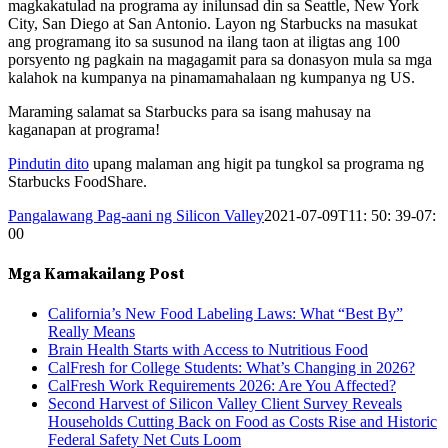
magkakatulad na programa ay inilunsad din sa Seattle, New York
City, San Diego at San Antonio. Layon ng Starbucks na masukat
ang programang ito sa susunod na ilang taon at iligtas ang 100
porsyento ng pagkain na magagamit para sa donasyon mula sa mga
kalahok na kumpanya na pinamamahalaan ng kumpanya ng US.
Maraming salamat sa Starbucks para sa isang mahusay na
kaganapan at programa!
Pindutin dito
upang malaman ang higit pa tungkol sa programa ng
Starbucks FoodShare.
Pangalawang Pag-aani ng Silicon Valley
2021-07-09T11: 50: 39-07:
00
Mga Kamakailang Post
California’s New Food Labeling Laws: What “Best By”
Really Means
Brain Health Starts with Access to Nutritious Food
CalFresh for College Students: What’s Changing in 2026?
CalFresh Work Requirements 2026: Are You Affected?
Second Harvest of Silicon Valley Client Survey Reveals
Households Cutting Back on Food as Costs Rise and Historic
Federal Safety Net Cuts Loom