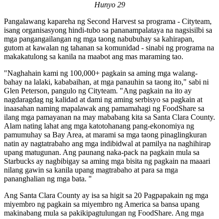
Hunyo 29
Pangalawang kapareha ng Second Harvest sa programa - Cityteam,
isang organisasyong hindi-tubo sa pananampalataya na nagsisilbi sa
mga pangangailangan ng mga taong nabubuhay sa kahirapan,
gutom at kawalan ng tahanan sa komunidad - sinabi ng programa na
makakatulong sa kanila na maabot ang mas maraming tao.
"Naghahain kami ng 100,000+ pagkain sa aming mga walang-
bahay na lalaki, kababaihan, at mga panauhin sa taong ito," sabi ni
Glen Peterson, pangulo ng Cityteam. "Ang pagkain na ito ay
nagdaragdag ng kalidad at dami ng aming serbisyo sa pagkain at
inaasahan naming mapalawak ang pamamahagi ng FoodShare sa
ilang mga pamayanan na may mababang kita sa Santa Clara County.
Alam nating lahat ang mga katotohanang pang-ekonomiya ng
pamumuhay sa Bay Area, at marami sa mga taong pinaglingkuran
natin ay nagtatrabaho ang mga indibidwal at pamilya na naghihirap
upang matugunan. Ang paunang naka-pack na pagkain mula sa
Starbucks ay nagbibigay sa aming mga bisita ng pagkain na maaari
nilang gawin sa kanila upang magtrabaho at para sa mga
pananghalian ng mga bata. "
Ang Santa Clara County ay isa sa higit sa 20 Pagpapakain ng mga
miyembro ng pagkain sa miyembro ng America sa bansa upang
makinabang mula sa pakikipagtulungan ng FoodShare. Ang mga