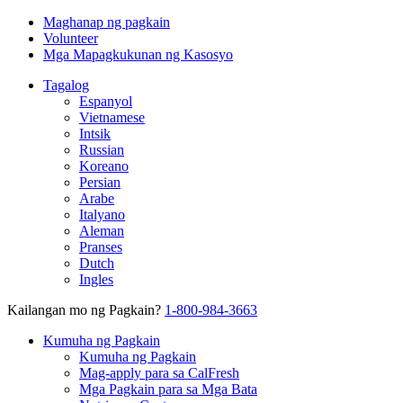
Maghanap ng pagkain
Volunteer
Mga Mapagkukunan ng Kasosyo
Tagalog
Espanyol
Vietnamese
Intsik
Russian
Koreano
Persian
Arabe
Italyano
Aleman
Pranses
Dutch
Ingles
Kailangan mo ng Pagkain?
1-800-984-3663
Kumuha ng Pagkain
Kumuha ng Pagkain
Mag-apply para sa CalFresh
Mga Pagkain para sa Mga Bata