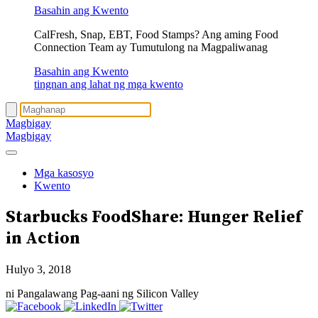
Basahin ang Kwento
CalFresh, Snap, EBT, Food Stamps? Ang aming Food
Connection Team ay Tumutulong na Magpaliwanag
Basahin ang Kwento
tingnan ang lahat ng mga kwento
Magbigay
Magbigay
Mga kasosyo
Kwento
Starbucks FoodShare: Hunger Relief
in Action
Hulyo 3, 2018
ni Pangalawang Pag-aani ng Silicon Valley