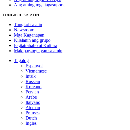
Ang aming mga tagasuporta
TUNGKOL SA ATIN
Tungkol sa atin
Newsroom
Mga Kaganapan
Kilalanin ang grupo
Pagtatrabaho at Kultura
Makipag-ugnayan sa amin
Tagalog
Espanyol
Vietnamese
Intsik
Russian
Koreano
Persian
Arabe
Italyano
Aleman
Pranses
Dutch
Ingles