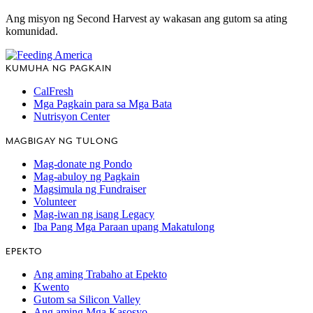
Ang misyon ng Second Harvest ay wakasan ang gutom sa ating
komunidad.
KUMUHA NG PAGKAIN
CalFresh
Mga Pagkain para sa Mga Bata
Nutrisyon Center
MAGBIGAY NG TULONG
Mag-donate ng Pondo
Mag-abuloy ng Pagkain
Magsimula ng Fundraiser
Volunteer
Mag-iwan ng isang Legacy
Iba Pang Mga Paraan upang Makatulong
EPEKTO
Ang aming Trabaho at Epekto
Kwento
Gutom sa Silicon Valley
Ang aming Mga Kasosyo