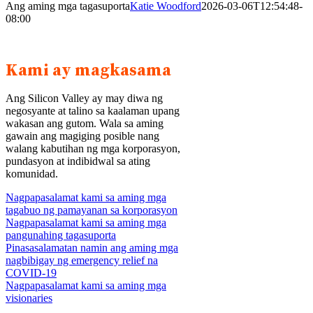
Ang aming mga tagasuporta
Katie Woodford
2026-03-06T12:54:48-
08:00
Kami ay magkasama
Ang Silicon Valley ay may diwa ng
negosyante at talino sa kaalaman upang
wakasan ang gutom. Wala sa aming
gawain ang magiging posible nang
walang kabutihan ng mga korporasyon,
pundasyon at indibidwal sa ating
komunidad.
Nagpapasalamat kami sa aming mga
tagabuo ng pamayanan sa korporasyon
Nagpapasalamat kami sa aming mga
pangunahing tagasuporta
Pinasasalamatan namin ang aming mga
nagbibigay ng emergency relief na
COVID-19
Nagpapasalamat kami sa aming mga
visionaries