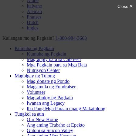
Arabe
Italyano
Aleman
Pranses
Dutch
Ingles
Kailangan mo ng Pagkain?
1-800-984-3663
Kumuha ng Pagkain
Kumuha ng Pagkain
Mag-apply para sa CalFresh
Mga Pagkain para sa Mga Bata
Nutrisyon Center
Magbigay ng Tulong
Mag-donate ng Pondo
Magsimula ng Fundraiser
Volunteer
Mag-abuloy ng Pagkain
Iwanan ang Legacy
Iba Pang Mga Paraan upang Makatulong
Tungkol sa atin
Our New Home
Ang aming Trabaho at Epekto
Gutom sa Silicon Valley
Ang aming Mga Kasosyo