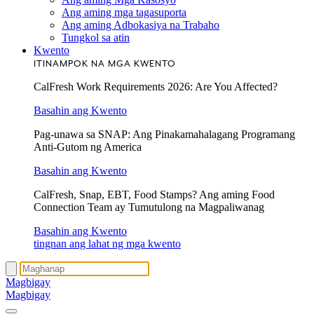
Ang aming mga tagasuporta
Ang aming Adbokasiya na Trabaho
Tungkol sa atin
Kwento
ITINAMPOK NA MGA KWENTO
CalFresh Work Requirements 2026: Are You Affected?
Basahin ang Kwento
Pag-unawa sa SNAP: Ang Pinakamahalagang Programang
Anti-Gutom ng America
Basahin ang Kwento
CalFresh, Snap, EBT, Food Stamps? Ang aming Food
Connection Team ay Tumutulong na Magpaliwanag
Basahin ang Kwento
tingnan ang lahat ng mga kwento
Magbigay
Magbigay