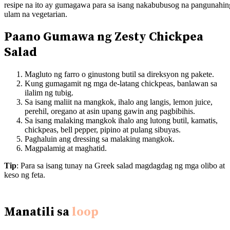
resipe na ito ay gumagawa para sa isang nakabubusog na pangunahin
ulam na vegetarian.
Paano Gumawa ng Zesty Chickpea
Salad
Magluto ng farro o ginustong butil sa direksyon ng pakete.
Kung gumagamit ng mga de-latang chickpeas, banlawan sa
ilalim ng tubig.
Sa isang maliit na mangkok, ihalo ang langis, lemon juice,
perehil, oregano at asin upang gawin ang pagbibihis.
Sa isang malaking mangkok ihalo ang lutong butil, kamatis,
chickpeas, bell pepper, pipino at pulang sibuyas.
Paghaluin ang dressing sa malaking mangkok.
Magpalamig at maghatid.
Tip
: Para sa isang tunay na Greek salad magdagdag ng mga olibo at
keso ng feta.
Manatili sa
loop