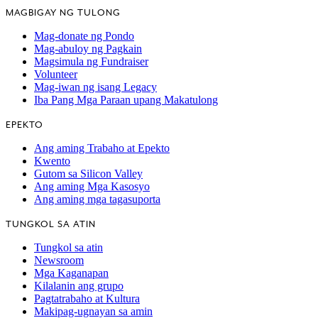
MAGBIGAY NG TULONG
Mag-donate ng Pondo
Mag-abuloy ng Pagkain
Magsimula ng Fundraiser
Volunteer
Mag-iwan ng isang Legacy
Iba Pang Mga Paraan upang Makatulong
EPEKTO
Ang aming Trabaho at Epekto
Kwento
Gutom sa Silicon Valley
Ang aming Mga Kasosyo
Ang aming mga tagasuporta
TUNGKOL SA ATIN
Tungkol sa atin
Newsroom
Mga Kaganapan
Kilalanin ang grupo
Pagtatrabaho at Kultura
Makipag-ugnayan sa amin