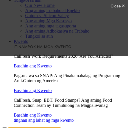
Tungkol sa atin
Our New Home
Ang aming Trabaho at Epekto
Gutom sa Silicon Valley
Ang aming Mga Kasosyo
Ang aming mga tagasuporta
Ang aming Adbokasiya na Trabaho
Tungkol sa atin
Kwento
ITINAMPOK NA MGA KWENTO
CalFresh Work Requirements 2026: Are You Affected?
Basahin ang Kwento
Pag-unawa sa SNAP: Ang Pinakamahalagang Programang
Anti-Gutom ng America
Basahin ang Kwento
CalFresh, Snap, EBT, Food Stamps? Ang aming Food
Connection Team ay Tumutulong na Magpaliwanag
Basahin ang Kwento
tingnan ang lahat ng mga kwento