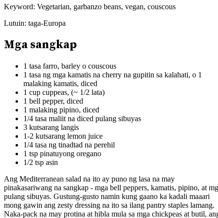
Keyword:
Vegetarian, garbanzo beans, vegan, couscous
Lutuin:
taga-Europa
Mga sangkap
1 tasa farro, barley o couscous
1 tasa ng mga kamatis na cherry na gupitin sa kalahati, o 1
malaking kamatis, diced
1 cup cuppeas, (~ 1/2 lata)
1 bell pepper, diced
1 malaking pipino, diced
1/4 tasa maliit na diced pulang sibuyas
3 kutsarang langis
1-2 kutsarang lemon juice
1/4 tasa ng tinadtad na perehil
1 tsp pinatuyong oregano
1/2 tsp asin
Ang Mediterranean salad na ito ay puno ng lasa na may
pinakasariwang na sangkap - mga bell peppers, kamatis, pipino, at m
pulang sibuyas. Gustung-gusto namin kung gaano ka kadali maaari
mong gawin ang zesty dressing na ito sa ilang pantry staples lamang.
Naka-pack na may protina at hibla mula sa mga chickpeas at butil, an