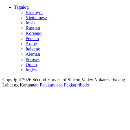
Tagalog
Espanyol
Vietnamese
Intsik
Russian
Koreano
Persian
Arabe
Italyano
Aleman
Pranses
Dutch
Ingles
Copyright 2026 Second Harvest of Silicon Valley
Nakareserba ang
Lahat ng Karapatan
Patakaran sa Pagkapribado