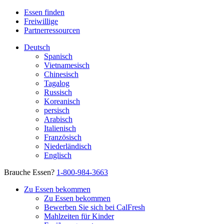
Essen finden
Freiwillige
Partnerressourcen
Deutsch
Spanisch
Vietnamesisch
Chinesisch
Tagalog
Russisch
Koreanisch
persisch
Arabisch
Italienisch
Französisch
Niederländisch
Englisch
Brauche Essen?
1-800-984-3663
Zu Essen bekommen
Zu Essen bekommen
Bewerben Sie sich bei CalFresh
Mahlzeiten für Kinder