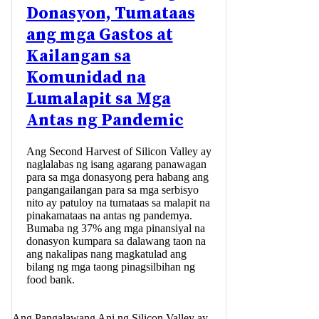
Donasyon, Tumataas
ang mga Gastos at
Kailangan sa
Komunidad na
Lumalapit sa Mga
Antas ng Pandemic
Ang Second Harvest of Silicon Valley ay
naglalabas ng isang agarang panawagan
para sa mga donasyong pera habang ang
pangangailangan para sa mga serbisyo
nito ay patuloy na tumataas sa malapit na
pinakamataas na antas ng pandemya.
Bumaba ng 37% ang mga pinansiyal na
donasyon kumpara sa dalawang taon na
ang nakalipas nang magkatulad ang
bilang ng mga taong pinagsilbihan ng
food bank.
Ang Pangalawang Ani ng Silicon Valley ay