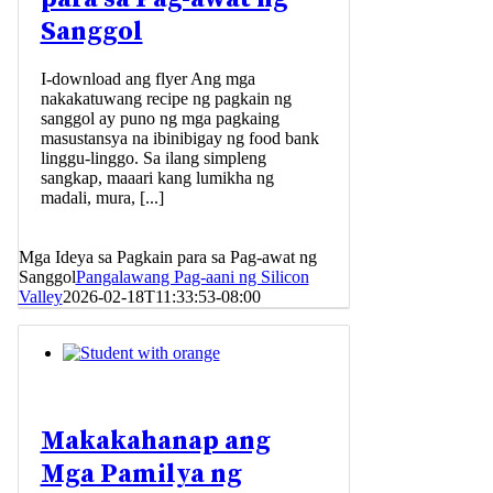
Sanggol
I-download ang flyer Ang mga
nakakatuwang recipe ng pagkain ng
sanggol ay puno ng mga pagkaing
masustansya na ibinibigay ng food bank
linggu-linggo. Sa ilang simpleng
sangkap, maaari kang lumikha ng
madali, mura, [...]
Mga Ideya sa Pagkain para sa Pag-awat ng
Sanggol
Pangalawang Pag-aani ng Silicon
Valley
2026-02-18T11:33:53-08:00
Makakahanap ang
Mga Pamilya ng