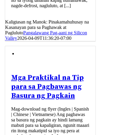
ito sa iyong tahanan kapag humahawak,
nagde-defrost, nagluluto, at [...]
Kaligtasan ng Manok: Pinakamahuhusay na
Kasanayan para sa Paghawak at
Pagluluto
Pangalawang Pag-aani ng Silicon
Valley
2026-04-09T11:36:20-07:00
Mga Praktikal na Tip
para sa Pagbawas ng
Basura ng Pagkain
Mag-download ng flyer (Ingles | Spanish
| Chinese | Vietnamese) Ang pagbawas
sa basura ng pagkain ay hindi lamang
mabuti para sa kapaligiran, ngunit maaari
rin itong makatipid sa iyo ng pera at