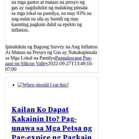
na mga gastos at mataas na presyo ng
gas ay nagdudulot ng malaking pinsala
sa mga lokal na pamilya, na may 93% na
nag-uulat na sila ay bumili ng mas
kaunting pagkain dahil sa epekto ng
inflation.
Ipinakikita ng Bagong Survey na Ang Inflation
At Mataas na Presyo ng Gas ay Nakakapinsala
sa Mga Lokal na Pamilya
Pangalawang Pag-
aani ng Silicon Valley
2022-09-27T13:49:10-
07:00
Kailan Ko Dapat
Kakainin Ito? Pag-
unawa sa Mga Petsa ng
Pag-expire ng Pagkain