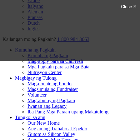
Arabe
Italyano
Aleman
Pranses
Dutch
Ingles
Kailangan mo ng Pagkain?
1-800-984-3663
Kumuha ng Pagkain
Kumuha ng Pagkain
Mag-apply para sa CalFresh
Mga Pagkain para sa Mga Bata
Nutrisyon Center
Magbigay ng Tulong
Mag-donate ng Pondo
Magsimula ng Fundraiser
Volunteer
Mag-abuloy ng Pagkain
Iwanan ang Legacy
Iba Pang Mga Paraan upang Makatulong
Tungkol sa atin
Our New Home
Ang aming Trabaho at Epekto
Gutom sa Silicon Valley
Ang aming Mga Kasosyo