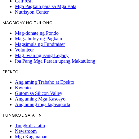
CalFresh
Mga Pagkain para sa Mga Bata
Nutrisyon Center
MAGBIGAY NG TULONG
Mag-donate ng Pondo
Mag-abuloy ng Pagkain
Magsimula ng Fundraiser
Volunteer
Mag-iwan ng isang Legacy
Iba Pang Mga Paraan upang Makatulong
EPEKTO
Ang aming Trabaho at Epekto
Kwento
Gutom sa Silicon Valley
Ang aming Mga Kasosyo
Ang aming mga tagasuporta
TUNGKOL SA ATIN
Tungkol sa atin
Newsroom
Mga Kaganapan