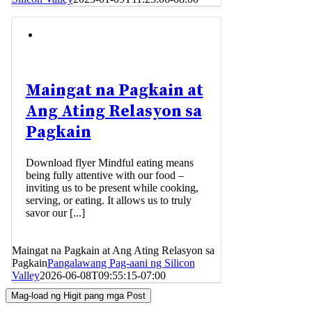
Maingat na Pagkain at
Ang Ating Relasyon sa
Pagkain
Download flyer Mindful eating means
being fully attentive with our food –
inviting us to be present while cooking,
serving, or eating. It allows us to truly
savor our [...]
Maingat na Pagkain at Ang Ating Relasyon sa
Pagkain
Pangalawang Pag-aani ng Silicon
Valley
2026-06-08T09:55:15-07:00
Mag-load ng Higit pang mga Post