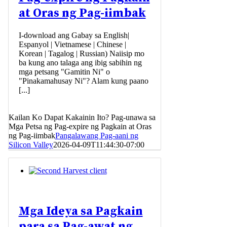
at Oras ng Pag-iimbak
I-download ang Gabay sa English|
Espanyol | Vietnamese | Chinese |
Korean | Tagalog | Russian) Naiisip mo
ba kung ano talaga ang ibig sabihin ng
mga petsang "Gamitin Ni" o
"Pinakamahusay Ni"? Alam kung paano
[...]
Kailan Ko Dapat Kakainin Ito? Pag-unawa sa
Mga Petsa ng Pag-expire ng Pagkain at Oras
ng Pag-iimbak
Pangalawang Pag-aani ng
Silicon Valley
2026-04-09T11:44:30-07:00
Mga Ideya sa Pagkain
para sa Pag-awat ng