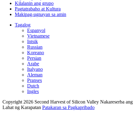
Kilalanin ang grupo
Pagtatrabaho at Kultura
Makipag-ugnayan sa amin
Tagalog
Espanyol
Vietnamese
Intsik
Russian
Koreano
Persian
Arabe
Italyano
Aleman
Pranses
Dutch
Ingles
Copyright 2026 Second Harvest of Silicon Valley
Nakareserba ang
Lahat ng Karapatan
Patakaran sa Pagkapribado