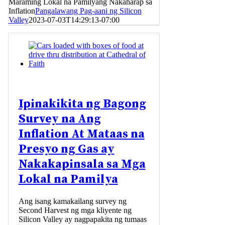
Maraming Lokal na Pamilyang Nakaharap sa
Inflation
Pangalawang Pag-aani ng Silicon
Valley
2023-07-03T14:29:13-07:00
Ipinakikita ng Bagong
Survey na Ang
Inflation At Mataas na
Presyo ng Gas ay
Nakakapinsala sa Mga
Lokal na Pamilya
Ang isang kamakailang survey ng
Second Harvest ng mga kliyente ng
Silicon Valley ay nagpapakita ng tumaas