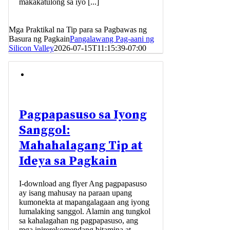
makakatulong sa iyo [...]
Mga Praktikal na Tip para sa Pagbawas ng
Basura ng Pagkain
Pangalawang Pag-aani ng
Silicon Valley
2026-07-15T11:15:39-07:00
Pagpapasuso sa Iyong
Sanggol:
Mahahalagang Tip at
Ideya sa Pagkain
I-download ang flyer Ang pagpapasuso
ay isang mahusay na paraan upang
kumonekta at mapangalagaan ang iyong
lumalaking sanggol. Alamin ang tungkol
sa kahalagahan ng pagpapasuso, ang
mga inirerekomendang bitamina at