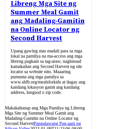
Libreng Mga Site ng
Summer Meal Gamit
ang Madaling-Gamitin
na Online Locator ng
Second Harvest
Upang gawing mas madali para sa mga
lokal na pamilya na ma-access ang mga
libreng pagkain sa tag-araw, naglunsad
kamakailan ang Second Harvest ng site
locator sa website nito. Maaaring
pumunta ang mga pamilya sa
www.shfb.org/mealsforkids at ilagay ang
kanilang lokasyon gamit ang kanilang
address, lungsod o zip code.
Makakahanap ang Mga Pamilya ng Libreng
Mga Site ng Summer Meal Gamit ang
Madaling-Gamitin na Online Locator ng
Second Harvest
Pangalawang Pag-aani ng
Silicon Valley
2023-01-09T11:23:06-08:00