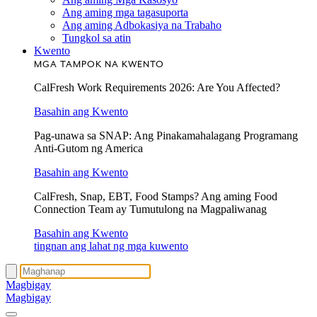
Ang aming mga tagasuporta
Ang aming Adbokasiya na Trabaho
Tungkol sa atin
Kwento
MGA TAMPOK NA KWENTO
CalFresh Work Requirements 2026: Are You Affected?
Basahin ang Kwento
Pag-unawa sa SNAP: Ang Pinakamahalagang Programang
Anti-Gutom ng America
Basahin ang Kwento
CalFresh, Snap, EBT, Food Stamps? Ang aming Food
Connection Team ay Tumutulong na Magpaliwanag
Basahin ang Kwento
tingnan ang lahat ng mga kuwento
Magbigay
Magbigay