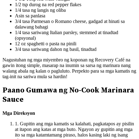
1/2 tsp durog na red pepper flakes
1/4 tasa ng langis ng oliba
Asin sa panlasa
3/4 tasa Parmesan o Romano cheese, gadgad at hinati sa
dalawang bahagi
1/4 tasa sariwang Italian parsley, stemmed at tinadtad
(opsyonal)
12 oz spaghetti o pasta na pinili
3/4 tasa sariwang dahon ng basil, tinadtad
Nagustuhan ng mga miyembro ng koponan ng Recovery Café na
gawin itong simple, masarap na inumin sa sarsa ng marinara nang
walang abala ng kalan o pagluluto. Perpekto para sa mga kamatis ng
tag-init na sariwa mula sa hardin!
Paano Gumawa ng No-Cook Marinara
Sauce
Mga Direksyon
1. Gupitin ang mga kamatis sa kalahati, pagkatapos ay pisilin
at itapon ang katas at mga buto. Ngayon ay gupitin ang mga
ito sa mga katamtamang piraso, halos kasing laki ng isang