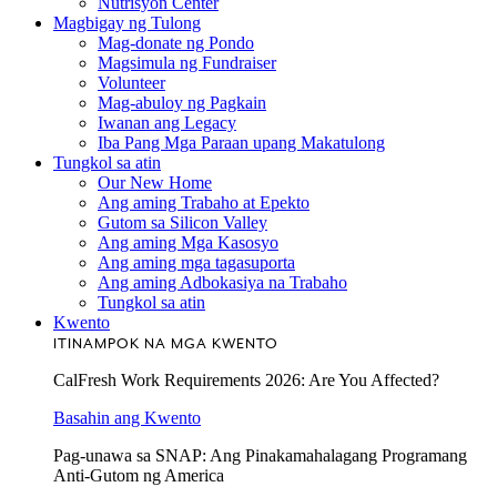
Nutrisyon Center
Magbigay ng Tulong
Mag-donate ng Pondo
Magsimula ng Fundraiser
Volunteer
Mag-abuloy ng Pagkain
Iwanan ang Legacy
Iba Pang Mga Paraan upang Makatulong
Tungkol sa atin
Our New Home
Ang aming Trabaho at Epekto
Gutom sa Silicon Valley
Ang aming Mga Kasosyo
Ang aming mga tagasuporta
Ang aming Adbokasiya na Trabaho
Tungkol sa atin
Kwento
ITINAMPOK NA MGA KWENTO
CalFresh Work Requirements 2026: Are You Affected?
Basahin ang Kwento
Pag-unawa sa SNAP: Ang Pinakamahalagang Programang
Anti-Gutom ng America