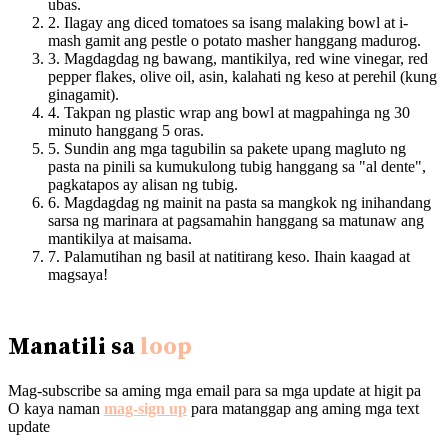
ubas.
2. Ilagay ang diced tomatoes sa isang malaking bowl at i-
mash gamit ang pestle o potato masher hanggang madurog.
3. Magdagdag ng bawang, mantikilya, red wine vinegar, red
pepper flakes, olive oil, asin, kalahati ng keso at perehil (kung
ginagamit).
4. Takpan ng plastic wrap ang bowl at magpahinga ng 30
minuto hanggang 5 oras.
5. Sundin ang mga tagubilin sa pakete upang magluto ng
pasta na pinili sa kumukulong tubig hanggang sa "al dente",
pagkatapos ay alisan ng tubig.
6. Magdagdag ng mainit na pasta sa mangkok ng inihandang
sarsa ng marinara at pagsamahin hanggang sa matunaw ang
mantikilya at maisama.
7. Palamutihan ng basil at natitirang keso. Ihain kaagad at
magsaya!
Manatili sa
loop
Mag-subscribe sa aming mga email para sa mga update at higit pa
O kaya naman
mag-sign up
para matanggap ang aming mga text
update