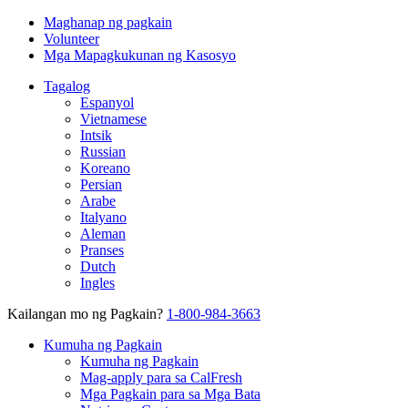
Maghanap ng pagkain
Volunteer
Mga Mapagkukunan ng Kasosyo
Tagalog
Espanyol
Vietnamese
Intsik
Russian
Koreano
Persian
Arabe
Italyano
Aleman
Pranses
Dutch
Ingles
Kailangan mo ng Pagkain?
1-800-984-3663
Kumuha ng Pagkain
Kumuha ng Pagkain
Mag-apply para sa CalFresh
Mga Pagkain para sa Mga Bata