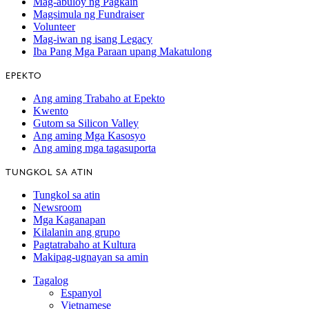
Mag-abuloy ng Pagkain
Magsimula ng Fundraiser
Volunteer
Mag-iwan ng isang Legacy
Iba Pang Mga Paraan upang Makatulong
EPEKTO
Ang aming Trabaho at Epekto
Kwento
Gutom sa Silicon Valley
Ang aming Mga Kasosyo
Ang aming mga tagasuporta
TUNGKOL SA ATIN
Tungkol sa atin
Newsroom
Mga Kaganapan
Kilalanin ang grupo
Pagtatrabaho at Kultura
Makipag-ugnayan sa amin
Tagalog
Espanyol
Vietnamese