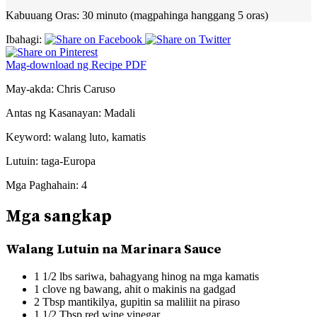
Kabuuang Oras:
30 minuto (magpahinga hanggang 5 oras)
Ibahagi:
Mag-download ng Recipe PDF
May-akda:
Chris Caruso
Antas ng Kasanayan:
Madali
Keyword:
walang luto, kamatis
Lutuin:
taga-Europa
Mga Paghahain:
4
Mga sangkap
Walang Lutuin na Marinara Sauce
1 1/2 lbs sariwa, bahagyang hinog na mga kamatis
1 clove ng bawang, ahit o makinis na gadgad
2 Tbsp mantikilya, gupitin sa maliliit na piraso
1 1/2 Tbsp red wine vinegar