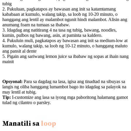
tubig
2. Pakuluan, pagkatapos ay bawasan ang init sa katamtamang
kababaan at kumulo, walang takip, sa loob ng 10-20 minuto, o
hanggang ang lentil ay malambot ngunit hindi malambot. Alisin ang
anumang foam na tumaas sa ibabaw.
3. Idagdag ang natitirang 4 na tasa ng tubig, bawang, noodles,
kumin, pulbos ng bawang, asin, at paminta sa kaldero.
4. Pakuluin muli, pagkatapos ay bawasan ang init sa medium-low at
kumulo, walang takip, sa loob ng 10-12 minuto, o hanggang maluto
ang pansit al dente
5. Pigain ang sariwang lemon juice sa ibabaw ng sopas at ihain nang
mainit
Opsyonal:
Para sa dagdag na lasa, igisa ang tinadtad na sibuyas sa
langis ng oliba hanggang lumambot bago ito idagdag sa palayok na
may lentil at tubig.
Tip:
I-customize ang lasa sa iyong mga paboritong halamang gamot
tulad ng cilantro o parsley.
Manatili sa
loop