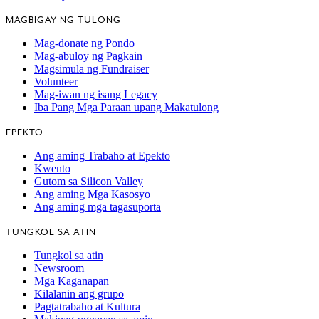
MAGBIGAY NG TULONG
Mag-donate ng Pondo
Mag-abuloy ng Pagkain
Magsimula ng Fundraiser
Volunteer
Mag-iwan ng isang Legacy
Iba Pang Mga Paraan upang Makatulong
EPEKTO
Ang aming Trabaho at Epekto
Kwento
Gutom sa Silicon Valley
Ang aming Mga Kasosyo
Ang aming mga tagasuporta
TUNGKOL SA ATIN
Tungkol sa atin
Newsroom
Mga Kaganapan
Kilalanin ang grupo
Pagtatrabaho at Kultura