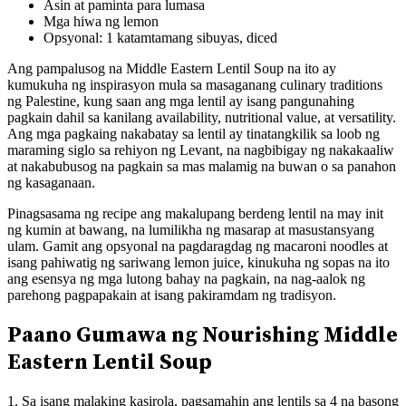
Asin at paminta para lumasa
Mga hiwa ng lemon
Opsyonal: 1 katamtamang sibuyas, diced
Ang pampalusog na Middle Eastern Lentil Soup na ito ay
kumukuha ng inspirasyon mula sa masaganang culinary traditions
ng Palestine, kung saan ang mga lentil ay isang pangunahing
pagkain dahil sa kanilang availability, nutritional value, at versatility.
Ang mga pagkaing nakabatay sa lentil ay tinatangkilik sa loob ng
maraming siglo sa rehiyon ng Levant, na nagbibigay ng nakakaaliw
at nakabubusog na pagkain sa mas malamig na buwan o sa panahon
ng kasaganaan.
Pinagsasama ng recipe ang makalupang berdeng lentil na may init
ng kumin at bawang, na lumilikha ng masarap at masustansyang
ulam. Gamit ang opsyonal na pagdaragdag ng macaroni noodles at
isang pahiwatig ng sariwang lemon juice, kinukuha ng sopas na ito
ang esensya ng mga lutong bahay na pagkain, na nag-aalok ng
parehong pagpapakain at isang pakiramdam ng tradisyon.
Paano Gumawa ng Nourishing Middle
Eastern Lentil Soup
1. Sa isang malaking kasirola, pagsamahin ang lentils sa 4 na basong