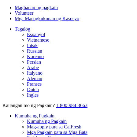
Maghanap ng pagkain
Volunteer
Mga Mapagkukunan ng Kasosyo
Tagalog
Espanyol
Vietnamese
Intsik
Russian
Koreano
Persian
Arabe
Italyano
Aleman
Pranses
Dutch
Ingles
Kailangan mo ng Pagkain?
1-800-984-3663
Kumuha ng Pagkain
Kumuha ng Pagkain
Mag-apply para sa CalFresh
Mga Pagkain para sa Mga Bata