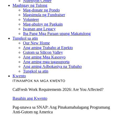
Nutrisyon Center
Magbigay ng Tulong
Mag-donate ng Pondo
Magsimula ng Fundraiser
Volunteer
Mag-abuloy ng Pagkain
Iwanan ang Legacy
Iba Pang Mga Paraan upang Makatulong
Tungkol sa atin
Our New Home
Ang aming Trabaho at Epekto
Gutom sa Silicon Valley
Ang aming Mga Kasosyo
Ang aming mga tagasuporta
Ang aming Adbokasiya na Trabaho
Tungkol sa atin
Kwento
ITINAMPOK NA MGA KWENTO
CalFresh Work Requirements 2026: Are You Affected?
Basahin ang Kwento
Pag-unawa sa SNAP: Ang Pinakamahalagang Programang
Anti-Gutom ng America