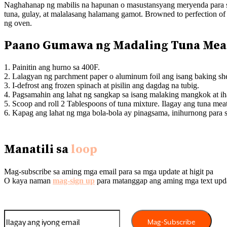
Naghahanap ng mabilis na hapunan o masustansyang meryenda para sa 
tuna, gulay, at malalasang halamang gamot. Browned to perfection of 
ng oven.
Paano Gumawa ng Madaling Tuna Mea
1. Painitin ang hurno sa 400F.
2. Lalagyan ng parchment paper o aluminum foil ang isang baking shee
3. I-defrost ang frozen spinach at pisilin ang dagdag na tubig.
4. Pagsamahin ang lahat ng sangkap sa isang malaking mangkok at ih
5. Scoop and roll 2 Tablespoons of tuna mixture. Ilagay ang tuna meat
6. Kapag ang lahat ng mga bola-bola ay pinagsama, inihurnong para s
Manatili sa
loop
Mag-subscribe sa aming mga email para sa mga update at higit pa
O kaya naman
mag-sign up
para matanggap ang aming mga text upd