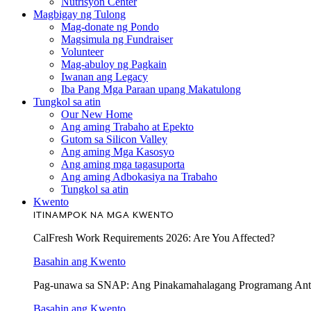
Nutrisyon Center
Magbigay ng Tulong
Mag-donate ng Pondo
Magsimula ng Fundraiser
Volunteer
Mag-abuloy ng Pagkain
Iwanan ang Legacy
Iba Pang Mga Paraan upang Makatulong
Tungkol sa atin
Our New Home
Ang aming Trabaho at Epekto
Gutom sa Silicon Valley
Ang aming Mga Kasosyo
Ang aming mga tagasuporta
Ang aming Adbokasiya na Trabaho
Tungkol sa atin
Kwento
ITINAMPOK NA MGA KWENTO
CalFresh Work Requirements 2026: Are You Affected?
Basahin ang Kwento
Pag-unawa sa SNAP: Ang Pinakamahalagang Programang Ant
Basahin ang Kwento