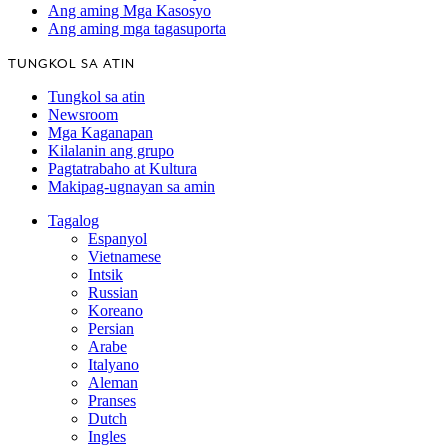
Ang aming Mga Kasosyo
Ang aming mga tagasuporta
TUNGKOL SA ATIN
Tungkol sa atin
Newsroom
Mga Kaganapan
Kilalanin ang grupo
Pagtatrabaho at Kultura
Makipag-ugnayan sa amin
Tagalog
Espanyol
Vietnamese
Intsik
Russian
Koreano
Persian
Arabe
Italyano
Aleman
Pranses
Dutch
Ingles