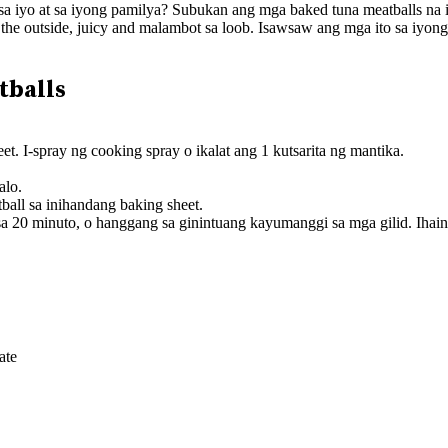
iyo at sa iyong pamilya? Subukan ang mga baked tuna meatballs na it
the outside, juicy and malambot sa loob. Isawsaw ang mga ito sa iyong 
tballs
t. I-spray ng cooking spray o ikalat ang 1 kutsarita ng mantika.
alo.
ball sa inihandang baking sheet.
a 20 minuto, o hanggang sa ginintuang kayumanggi sa mga gilid. Ihain
ate