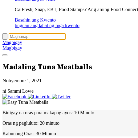
CalFresh, Snap, EBT, Food Stamps? Ang aming Food Connec
Basahin ang Kwento
tingnan ang lahat ng mga kwento
Magbigay
Magbigay
Madaling Tuna Meatballs
Nobyembre 1, 2021
ni Sammi Lowe
Binigay na oras para makapag ayos:
10 Minuto
Oras ng pagluluto:
20 minuto
Kabuuang Oras:
30 Minuto