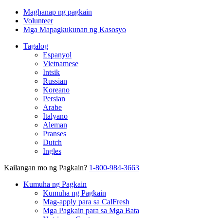
Maghanap ng pagkain
Volunteer
Mga Mapagkukunan ng Kasosyo
Tagalog
Espanyol
Vietnamese
Intsik
Russian
Koreano
Persian
Arabe
Italyano
Aleman
Pranses
Dutch
Ingles
Kailangan mo ng Pagkain?
1-800-984-3663
Kumuha ng Pagkain
Kumuha ng Pagkain
Mag-apply para sa CalFresh
Mga Pagkain para sa Mga Bata