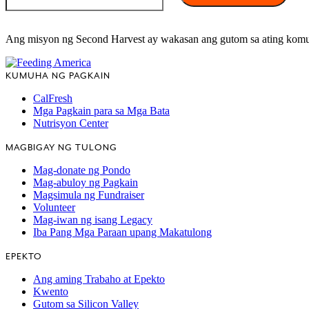
Ang misyon ng Second Harvest ay wakasan ang gutom sa ating kom
KUMUHA NG PAGKAIN
CalFresh
Mga Pagkain para sa Mga Bata
Nutrisyon Center
MAGBIGAY NG TULONG
Mag-donate ng Pondo
Mag-abuloy ng Pagkain
Magsimula ng Fundraiser
Volunteer
Mag-iwan ng isang Legacy
Iba Pang Mga Paraan upang Makatulong
EPEKTO
Ang aming Trabaho at Epekto
Kwento
Gutom sa Silicon Valley