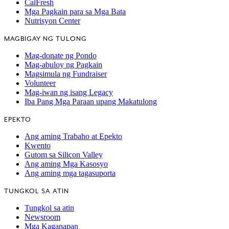
CalFresh
Mga Pagkain para sa Mga Bata
Nutrisyon Center
MAGBIGAY NG TULONG
Mag-donate ng Pondo
Mag-abuloy ng Pagkain
Magsimula ng Fundraiser
Volunteer
Mag-iwan ng isang Legacy
Iba Pang Mga Paraan upang Makatulong
EPEKTO
Ang aming Trabaho at Epekto
Kwento
Gutom sa Silicon Valley
Ang aming Mga Kasosyo
Ang aming mga tagasuporta
TUNGKOL SA ATIN
Tungkol sa atin
Newsroom
Mga Kaganapan