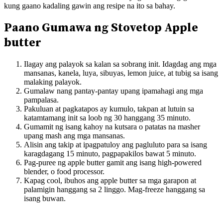
kung gaano kadaling gawin ang resipe na ito sa bahay.
Paano Gumawa ng Stovetop Apple
butter
Ilagay ang palayok sa kalan sa sobrang init. Idagdag ang mga
mansanas, kanela, luya, sibuyas, lemon juice, at tubig sa isang
malaking palayok.
Gumalaw nang pantay-pantay upang ipamahagi ang mga
pampalasa.
Pakuluan at pagkatapos ay kumulo, takpan at lutuin sa
katamtamang init sa loob ng 30 hanggang 35 minuto.
Gumamit ng isang kahoy na kutsara o patatas na masher
upang mash ang mga mansanas.
Alisin ang takip at ipagpatuloy ang pagluluto para sa isang
karagdagang 15 minuto, pagpapakilos bawat 5 minuto.
Pag-puree ng apple butter gamit ang isang high-powered
blender, o food processor.
Kapag cool, ibuhos ang apple butter sa mga garapon at
palamigin hanggang sa 2 linggo. Mag-freeze hanggang sa
isang buwan.