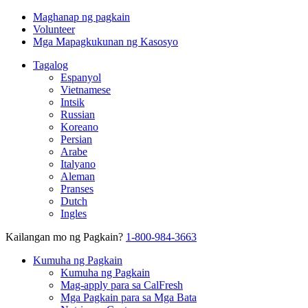
Maghanap ng pagkain
Volunteer
Mga Mapagkukunan ng Kasosyo
Tagalog
Espanyol
Vietnamese
Intsik
Russian
Koreano
Persian
Arabe
Italyano
Aleman
Pranses
Dutch
Ingles
Kailangan mo ng Pagkain?
1-800-984-3663
Kumuha ng Pagkain
Kumuha ng Pagkain
Mag-apply para sa CalFresh
Mga Pagkain para sa Mga Bata