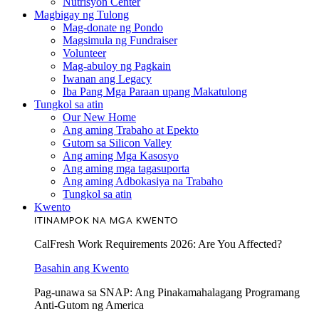
Nutrisyon Center
Magbigay ng Tulong
Mag-donate ng Pondo
Magsimula ng Fundraiser
Volunteer
Mag-abuloy ng Pagkain
Iwanan ang Legacy
Iba Pang Mga Paraan upang Makatulong
Tungkol sa atin
Our New Home
Ang aming Trabaho at Epekto
Gutom sa Silicon Valley
Ang aming Mga Kasosyo
Ang aming mga tagasuporta
Ang aming Adbokasiya na Trabaho
Tungkol sa atin
Kwento
ITINAMPOK NA MGA KWENTO
CalFresh Work Requirements 2026: Are You Affected?
Basahin ang Kwento
Pag-unawa sa SNAP: Ang Pinakamahalagang Programang
Anti-Gutom ng America