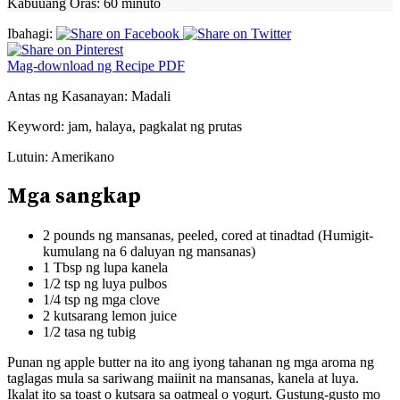
Kabuuang Oras:
60 minuto
Ibahagi:
Mag-download ng Recipe PDF
Antas ng Kasanayan:
Madali
Keyword:
jam, halaya, pagkalat ng prutas
Lutuin:
Amerikano
Mga sangkap
2 pounds ng mansanas, peeled, cored at tinadtad (Humigit-
kumulang na 6 daluyan ng mansanas)
1 Tbsp ng lupa kanela
1/2 tsp ng luya pulbos
1/4 tsp ng mga clove
2 kutsarang lemon juice
1/2 tasa ng tubig
Punan ng apple butter na ito ang iyong tahanan ng mga aroma ng
taglagas mula sa sariwang maiinit na mansanas, kanela at luya.
Ikalat ito sa toast o kutsara sa oatmeal o yogurt. Gustung-gusto mo